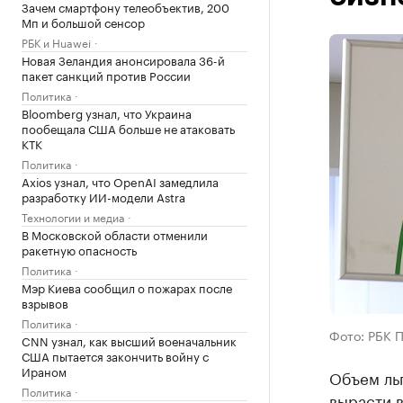
Зачем смартфону телеобъектив, 200
Мп и большой сенсор
РБК и Huawei
Новая Зеландия анонсировала 36-й
пакет санкций против России
Политика
Bloomberg узнал, что Украина
пообещала США больше не атаковать
КТК
Политика
Axios узнал, что OpenAI замедлила
разработку ИИ-модели Astra
Технологии и медиа
В Московской области отменили
ракетную опасность
Политика
Мэр Киева сообщил о пожарах после
взрывов
Политика
Фото: РБК 
CNN узнал, как высший военачальник
США пытается закончить войну с
Ираном
Объем ль
Политика
вырасти в