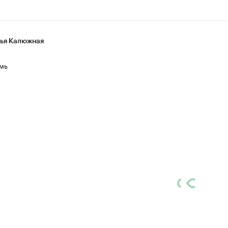
ья Калюжная
мь