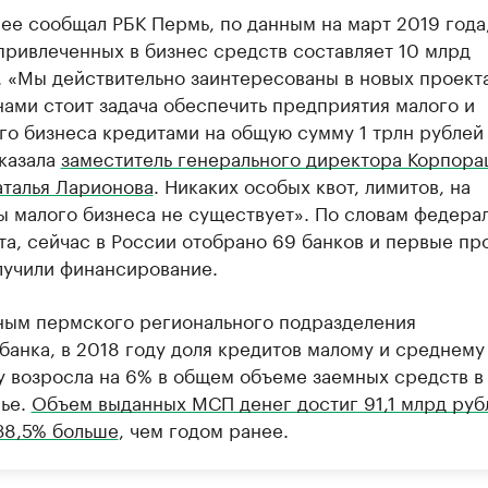
нее сообщал РБК Пермь, по данным на март 2019 года
привлеченных в бизнес средств составляет 10 млрд
. «Мы действительно заинтересованы в новых проекта
нами стоит задача обеспечить предприятия малого и
го бизнеса кредитами на общую сумму 1 трлн рублей 
казала
заместитель генерального директора Корпора
талья Ларионова
. Никаких особых квот, лимитов, на
ы малого бизнеса не существует». По словам федера
та, сейчас в России отобрано 69 банков и первые пр
лучили финансирование.
ным пермского регионального подразделения
банка, в 2018 году доля кредитов малому и среднему
у возросла на 6% в общем объеме заемных средств в
ье.
Объем выданных МСП денег достиг 91,1 млрд руб
 38,5% больше
, чем годом ранее.