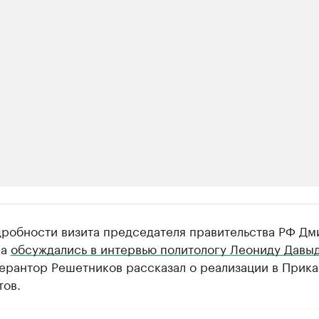
ии
дробности визита председателя правительства РФ Дм
шие производители и продавцы медийной п
ва
обсуждались в интервью политологу Леониду Давыд
ерантор Решетников рассказал о реализации в Прик
 с информацией в каталоге
тов.