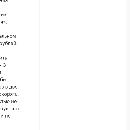
 из
я».
альном
рублей.
ить
— 3
и
бы,
з в две
скорять,
стью не
нув, что
и не