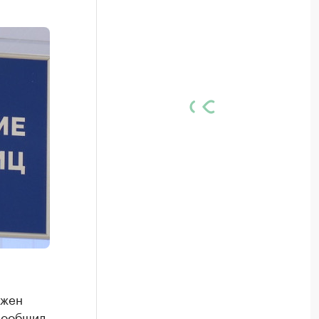
лжен
 сообщил