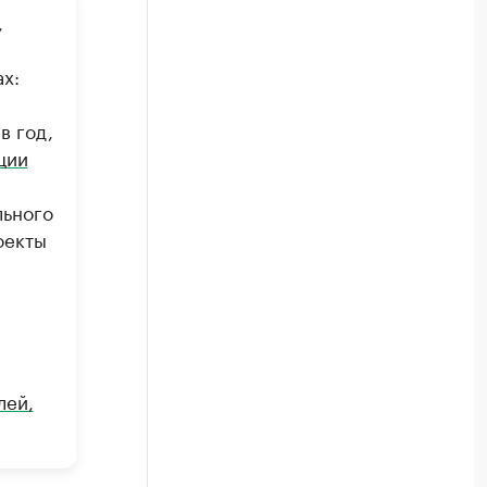
,
х:
в год,
ции
льного
оекты
лей,