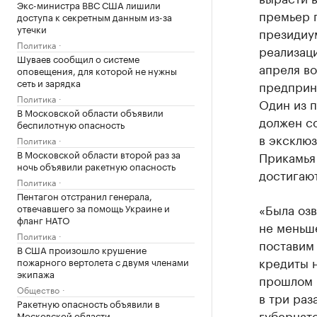
Экс-министра ВВС США лишили
премьер 
доступа к секретным данным из-за
утечки
президиу
Политика
реализаци
Шуваев сообщил о системе
апреля во
оповещения, для которой не нужны
сеть и зарядка
предприн
Политика
Один из 
В Московской области объявили
должен со
беспилотную опасность
в эксклю
Политика
В Московской области второй раз за
Прикамья
ночь объявили ракетную опасность
достигают
Политика
Пентагон отстранил генерала,
«Была озв
отвечавшего за помощь Украине и
фланг НАТО
не меньше
Политика
поставим 
В США произошло крушение
кредиты н
пожарного вертолета с двумя членами
экипажа
прошлом г
Общество
в три раз
Ракетную опасность объявили в
губернато
Московской области