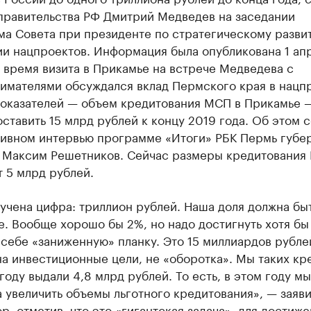
правительства РФ Дмитрий Медведев на заседании
ма Совета при президенте по стратегическому разви
и нацпроектов. Информация была опубликована 1 апр
 время визита в Прикамье на встрече Медведева с
имателями обсуждался вклад Пермского края в нацп
показателей — объем кредитования МСП в Прикамье 
ставить 15 млрд рублей к концу 2019 года. Об этом 
зивном интервью программе «Итоги» РБК Пермь губе
 Максим Решетников. Сейчас размеры кредитования
 5 млрд рублей.
учена цифра: триллион рублей. Наша доля должна быт
. Вообще хорошо бы 2%, но надо достигнуть хотя бы
себе «заниженную» планку. Это 15 миллиардов рубле
а инвестиционные цели, не «оборотка». Мы таких кр
оду выдали 4,8 млрд рублей. То есть, в этом году м
а увеличить объемы льготного кредитования», — заяв
р, отметив, что это «гигантская задача», для достиж