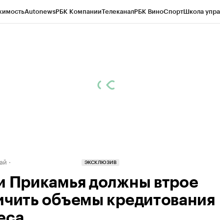
жимость
Autonews
РБК Компании
Телеканал
РБК Вино
Спорт
Школа упра
д
Стиль
Крипто
РБК Бизнес-среда
Дискуссионный клуб
Исследования
К
рагентов
Политика
Экономика
Бизнес
Технологии и медиа
Финансы
Рын
ай
ЭКСКЛЮЗИВ
и Прикамья должны втрое
ичить объемы кредитования
еса