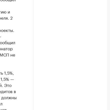
тию и
еля. 2
роекты.
—
сообщил
рнатор
 МСП не
ь 1,5%,
 1,5% —
й. Это
едитов в
ы должны
ил
ения