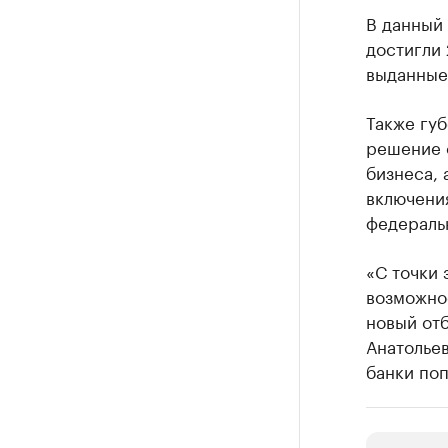
В данный
достигли 
выданные
Также губ
решение 
бизнеса,
включени
федераль
«С точки
возможно
новый от
Анатолье
банки поп