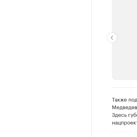
РБК Компан
Также по
Крупней
Медведе
Здесь губ
Ознакомьтесь
нацпроек