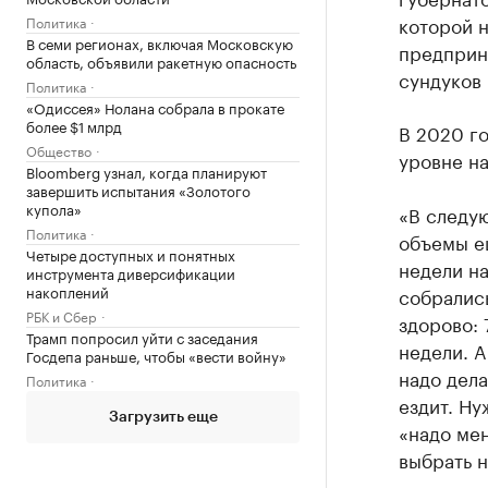
которой н
Политика
В семи регионах, включая Московскую
предприни
область, объявили ракетную опасность
сундуков 
Политика
«Одиссея» Нолана собрала в прокате
более $1 млрд
В 2020 г
Общество
уровне на
Bloomberg узнал, когда планируют
завершить испытания «Золотого
купола»
«В следую
Политика
объемы ещ
Четыре доступных и понятных
недели на
инструмента диверсификации
накоплений
собрались
РБК и Сбер
здорово: 
Трамп попросил уйти с заседания
недели. А
Госдепа раньше, чтобы «вести войну»
надо дела
Политика
ездит. Ну
Загрузить еще
«надо ме
выбрать 