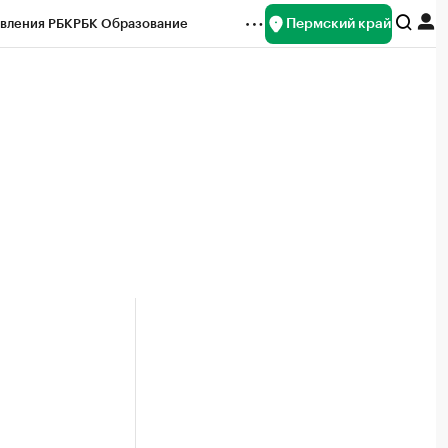
Пермский край
вления РБК
РБК Образование
редитные рейтинги
Франшизы
Газета
ок наличной валюты