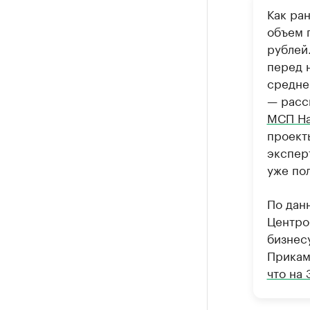
Как ра
объем 
рублей
перед 
средне
— расс
МСП На
проект
экспер
уже по
По дан
Центро
бизнес
Прикам
что на