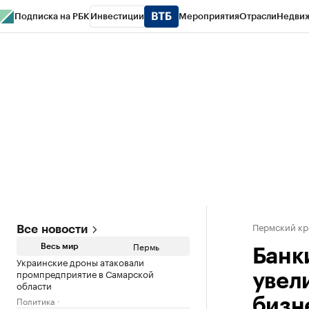
Подписка на РБК
Инвестиции
Мероприятия
Отрасли
Недви
РБК Курсы
РБК Life
Тренды
Визионеры
Национальные проекты
Горо
Спецпроекты СПб
Конференции СПб
Спецпроекты
Проверка конт
Пермский кр
Все новости
Пермь
Весь мир
Банк
Украинские дроны атаковали
промпредприятие в Самарской
увел
области
Политика
бизн