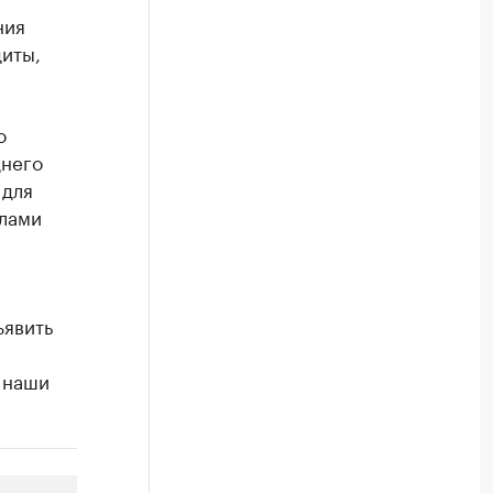
ния
диты,
о
днего
 для
алами
ъявить
 наши