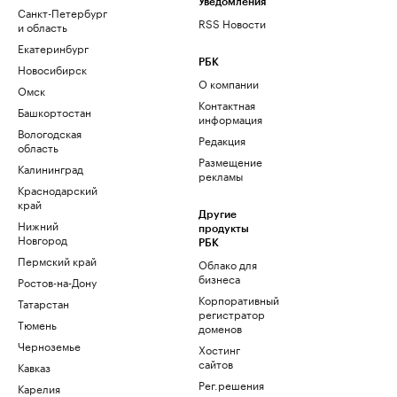
Уведомления
Санкт-Петербург
RSS Новости
и область
Екатеринбург
РБК
Новосибирск
О компании
Омск
Контактная
Башкортостан
информация
Вологодская
Редакция
область
Размещение
Калининград
рекламы
Краснодарский
край
Другие
Нижний
продукты
Новгород
РБК
Пермский край
Облако для
бизнеса
Ростов-на-Дону
Корпоративный
Татарстан
регистратор
Тюмень
доменов
Черноземье
Хостинг
сайтов
Кавказ
Рег.решения
Карелия