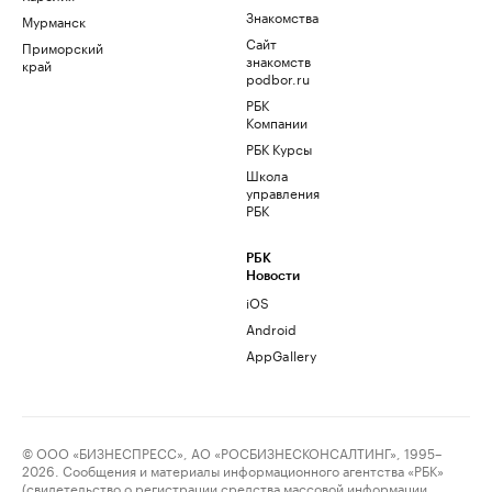
Знакомства
Мурманск
Сайт
Приморский
знакомств
край
podbor.ru
РБК
Компании
РБК Курсы
Школа
управления
РБК
РБК
Новости
iOS
Android
AppGallery
© ООО «БИЗНЕСПРЕСС», АО «РОСБИЗНЕСКОНСАЛТИНГ», 1995–
2026. Сообщения и материалы информационного агентства «РБК»
(свидетельство о регистрации средства массовой информации