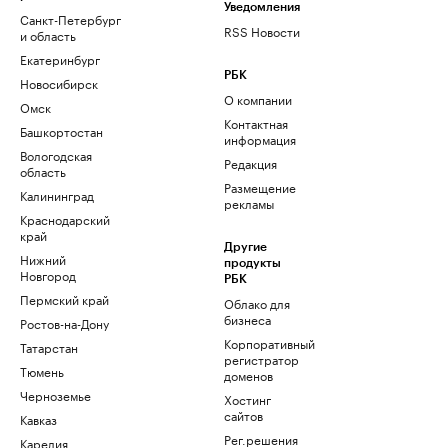
Уведомления
Санкт-Петербург
RSS Новости
и область
Екатеринбург
РБК
Новосибирск
О компании
Омск
Контактная
Башкортостан
информация
Вологодская
Редакция
область
Размещение
Калининград
рекламы
Краснодарский
край
Другие
Нижний
продукты
Новгород
РБК
Пермский край
Облако для
бизнеса
Ростов-на-Дону
Корпоративный
Татарстан
регистратор
Тюмень
доменов
Черноземье
Хостинг
сайтов
Кавказ
Рег.решения
Карелия