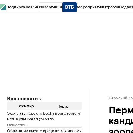
Подписка на РБК
Инвестиции
Мероприятия
Отрасли
Недви
РБК Курсы
РБК Life
Тренды
Визионеры
Национальные проекты
Горо
Спецпроекты СПб
Конференции СПб
Спецпроекты
Проверка конт
Пермский кр
Все новости
Пермь
Весь мир
Перм
Экс-главу Popcorn Books приговорили
к четырем годам условно
канд
Общество
Облигации вместо кредита: как малому
зооп