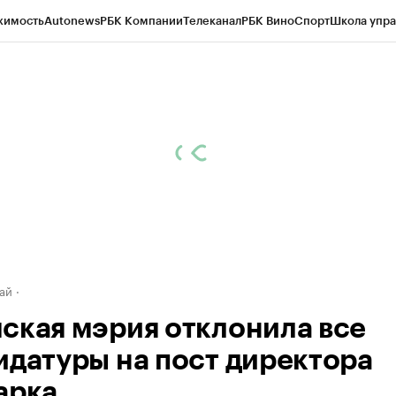
жимость
Autonews
РБК Компании
Телеканал
РБК Вино
Спорт
Школа упра
д
Стиль
Крипто
РБК Бизнес-среда
Дискуссионный клуб
Исследования
К
рагентов
Политика
Экономика
Бизнес
Технологии и медиа
Финансы
Рын
ай
ская мэрия отклонила все
идатуры на пост директора
арка