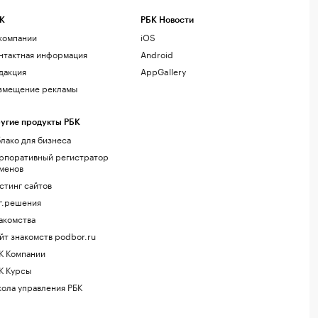
К
РБК Новости
компании
iOS
нтактная информация
Android
дакция
AppGallery
змещение рекламы
угие продукты РБК
лако для бизнеса
рпоративный регистратор
менов
стинг сайтов
г.решения
акомства
йт знакомств podbor.ru
К Компании
К Курсы
ола управления РБК