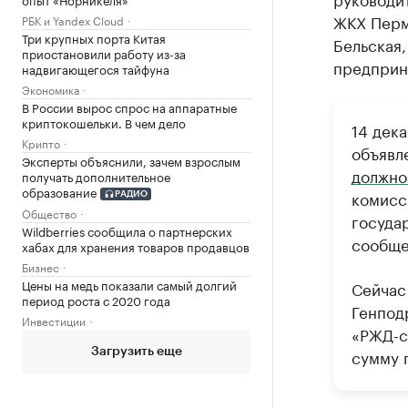
ЖКХ Перм
РБК и Yandex Cloud
Три крупных порта Китая
Бельская,
приостановили работу из-за
предприн
надвигающегося тайфуна
Экономика
В России вырос спрос на аппаратные
криптокошельки. В чем дело
14 дек
Крипто
объявл
Эксперты объяснили, зачем взрослым
должно
получать дополнительное
образование
комисс
РАДИО
Общество
госуда
Wildberries сообщила о партнерских
сообще
хабах для хранения товаров продавцов
Бизнес
Цены на медь показали самый долгий
Сейчас
период роста с 2020 года
Генпод
Инвестиции
«РЖД-с
сумму 
Загрузить еще