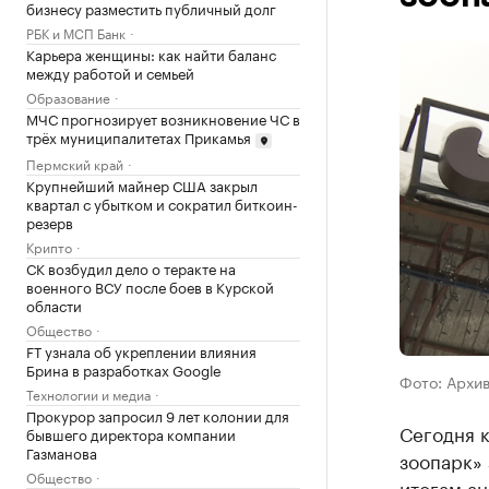
бизнесу разместить публичный долг
РБК и МСП Банк
Карьера женщины: как найти баланс
между работой и семьей
Образование
МЧС прогнозирует возникновение ЧС в
трёх муниципалитетах Прикамья
Пермский край
Крупнейший майнер США закрыл
квартал с убытком и сократил биткоин-
резерв
Крипто
СК возбудил дело о теракте на
военного ВСУ после боев в Курской
области
Общество
FT узнала об укреплении влияния
Брина в разработках Google
Фото: Архи
Технологии и медиа
Прокурор запросил 9 лет колонии для
Сегодня 
бывшего директора компании
Газманова
зоопарк» 
Общество
итогам а