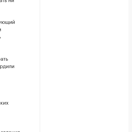
дующий
и
ь
ать
ердили
ских
равления