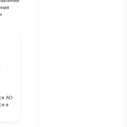
ения
и
о
ся АО
ся в