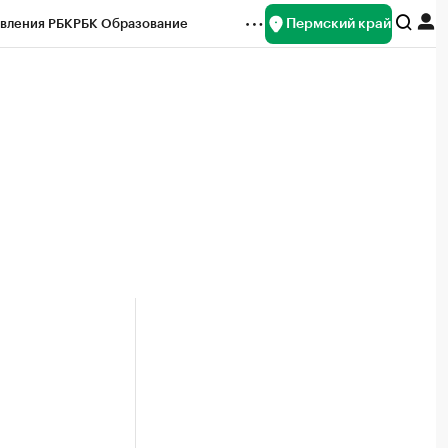
Пермский край
вления РБК
РБК Образование
редитные рейтинги
Франшизы
Газета
ок наличной валюты