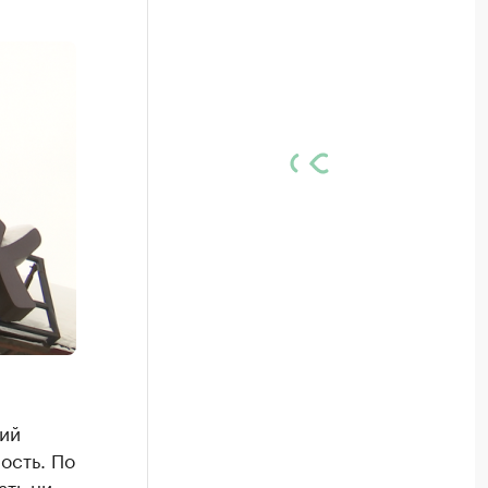
ий
ость. По
ать ни