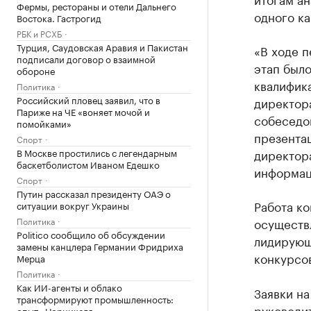
Фермы, рестораны и отели Дальнего
одного к
Востока. Гастрогид
РБК и РСХБ
Турция, Саудовская Аравия и Пакистан
«В ходе 
подписали договор о взаимной
этап было
обороне
квалифик
Политика
Российский пловец заявил, что в
директора
Париже на ЧЕ «воняет мочой и
собеседо
помойками»
презента
Спорт
В Москве простились с легендарным
директор
баскетболистом Иваном Едешко
информац
Спорт
Путин рассказал президенту ОАЭ о
Работа ко
ситуации вокруг Украины
Политика
осуществ
Politico сообщило об обсуждении
лидирующ
замены канцлера Германии Фридриха
конкурсо
Мерца
Политика
Как ИИ-агенты и облако
Заявки на
трансформируют промышленность:
руководи
опыт «Норникеля»