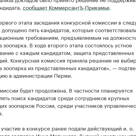
андидата,
сообщает КоммерсантЪ-Прикамье
.
первого этапа заседания конкурсной комиссии в сле
 допущено пять кандидатов, которые соответствовал
ационным требованиям, предъявляемым на должност
 зоопарка. В ходе второго этапа состоялось устное
вание с каждым кандидатом, защита представленных
ций. Конкурсная комиссия приняла решение не выбир
а зоопарка из представленных кандидатов», — подтв
ию в администрации Перми.
миссии будет продолжена. В частности планируется
лять поиск кандидатов среди сотрудников крупных
их зоопарков России, среди участников управленче
в.
 участие в конкурсе ранее подали действующий и. о.
теля зоопарка Инна Малышева, бывший начальник уп