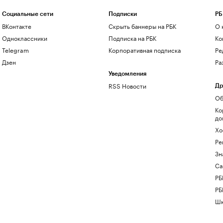
Социальные сети
Подписки
РБ
ВКонтакте
Скрыть баннеры на РБК
О 
Одноклассники
Подписка на РБК
Ко
Telegram
Корпоративная подписка
Ре
Дзен
Ра
Уведомления
RSS Новости
Др
Об
Ко
до
Хо
Ре
Зн
Са
РБ
РБ
Шк