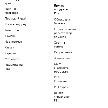
край
Другие
Нижний
продукты
Новгород
РБК
Пермский край
Облако для
бизнеса
Ростов-на-Дону
Корпоративный
Татарстан
регистратор
Тюмень
доменов
Черноземье
Хостинг
сайтов
Кавказ
Рег.решения
Карелия
Знакомства
Мурманск
Сайт
Приморский
знакомств
край
podbor.ru
РБК
Компании
РБК Курсы
Школа
управления
РБК