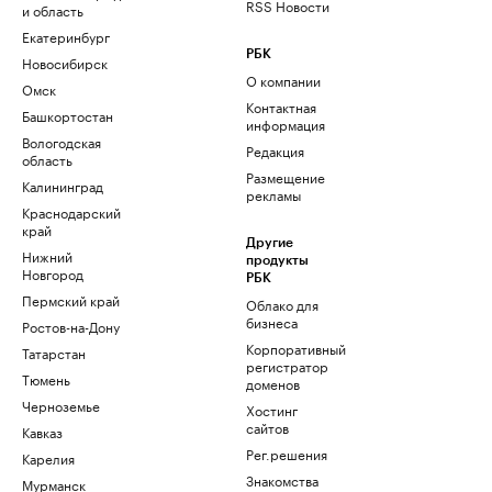
RSS Новости
и область
Екатеринбург
РБК
Новосибирск
О компании
Омск
Контактная
Башкортостан
информация
Вологодская
Редакция
область
Размещение
Калининград
рекламы
Краснодарский
край
Другие
Нижний
продукты
Новгород
РБК
Пермский край
Облако для
бизнеса
Ростов-на-Дону
Корпоративный
Татарстан
регистратор
Тюмень
доменов
Черноземье
Хостинг
сайтов
Кавказ
Рег.решения
Карелия
Знакомства
Мурманск