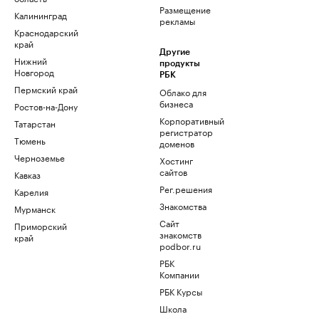
Размещение
Калининград
рекламы
Краснодарский
край
Другие
Нижний
продукты
Новгород
РБК
Пермский край
Облако для
бизнеса
Ростов-на-Дону
Корпоративный
Татарстан
регистратор
Тюмень
доменов
Черноземье
Хостинг
сайтов
Кавказ
Рег.решения
Карелия
Знакомства
Мурманск
Сайт
Приморский
знакомств
край
podbor.ru
РБК
Компании
РБК Курсы
Школа