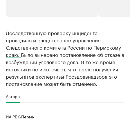
Доследственную проверку инцидента
РБК Компании
РБК Компании
проводило и
следственное управление
Крупнейшие производители и
Страховые к
Следственного комитета России по Пермскому
продавцы медийной продукции
присутствую
краю.
Было вынесено постановление об отказе в
Ознакомьтесь с информацией в каталоге
Посмотрите в ката
возбуждении уголовного дела. В то же время
источники не исключают, что после получения
результатов экспертизы Росздравнадзора это
постановление может быть отменено.
Авторы
ИА РБК-Пермь