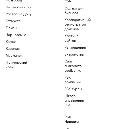
РБК
Пермский край
Облако для
бизнеса
Ростов-на-Дону
Корпоративный
Татарстан
регистратор
Тюмень
доменов
Черноземье
Хостинг
сайтов
Кавказ
Рег.решения
Карелия
Знакомства
Мурманск
Сайт
Приморский
знакомств
край
podbor.ru
РБК
Компании
РБК Курсы
Школа
управления
РБК
РБК
Новости
iOS