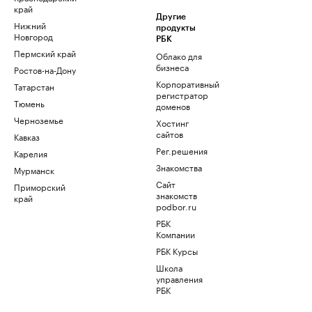
край
Другие
Нижний
продукты
Новгород
РБК
Пермский край
Облако для
бизнеса
Ростов-на-Дону
Корпоративный
Татарстан
регистратор
Тюмень
доменов
Черноземье
Хостинг
сайтов
Кавказ
Рег.решения
Карелия
Знакомства
Мурманск
Сайт
Приморский
знакомств
край
podbor.ru
РБК
Компании
РБК Курсы
Школа
управления
РБК