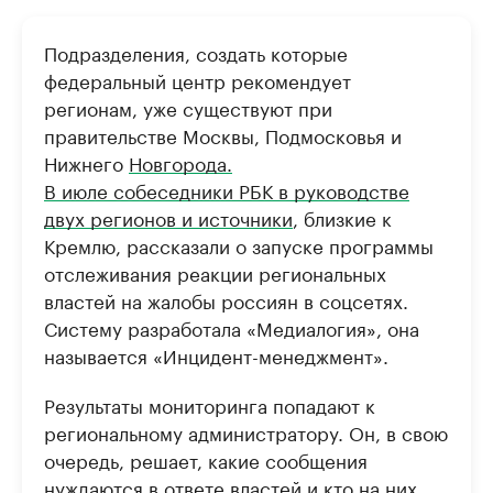
РБК Компании
РБК Компании
Подразделения, создать которые
Крупные организации в
Крупнейшие
федеральный центр рекомендует
нефтегазовой промышленности
недвижимос
регионам, уже существуют при
Найдите и проверьте данные в каталоге
Посмотрите данные
правительстве Москвы, Подмосковья и
Нижнего
Новгорода.
В июле собеседники РБК в руководстве
двух регионов и источники
, близкие к
Кремлю, рассказали о запуске программы
отслеживания реакции региональных
властей на жалобы россиян в соцсетях.
Систему разработала «Медиалогия», она
называется «Инцидент-менеджмент».
Результаты мониторинга попадают к
региональному администратору. Он, в свою
очередь, решает, какие сообщения
нуждаются в ответе властей и кто на них