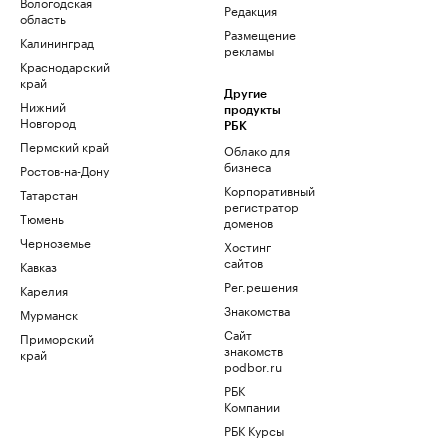
Вологодская
Редакция
область
Размещение
Калининград
рекламы
Краснодарский
край
Другие
Нижний
продукты
Новгород
РБК
Пермский край
Облако для
бизнеса
Ростов-на-Дону
Корпоративный
Татарстан
регистратор
Тюмень
доменов
Черноземье
Хостинг
сайтов
Кавказ
Рег.решения
Карелия
Знакомства
Мурманск
Сайт
Приморский
знакомств
край
podbor.ru
РБК
Компании
РБК Курсы