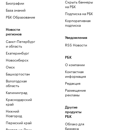
Скрыть баннеры
Биографии
на РБК
База знаний
Подписка на РБК
РБК Образование
Корпоративная
подписка
Новости
регионов
Уведомления
Санкт-Петербург
RSS Новости
и область
Екатеринбург
РБК
Новосибирск
О компании
Омск
Контактная
Башкортостан
информация
Вологодская
Редакция
область
Размещение
Калининград
рекламы
Краснодарский
край
Другие
Нижний
продукты
Новгород
РБК
Пермский край
Облако для
бизнеса
Ростов-на-Дону