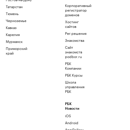
Корпоративный
Татарстан
регистратор
Тюмень
доменов
Черноземье
Хостинг
сайтов
Кавказ
Рег.решения
Карелия
Знакомства
Мурманск
Сайт
Приморский
знакомств
край
podbor.ru
РБК
Компании
РБК Курсы
Школа
управления
РБК
РБК
Новости
iOS
Android
AppGallery