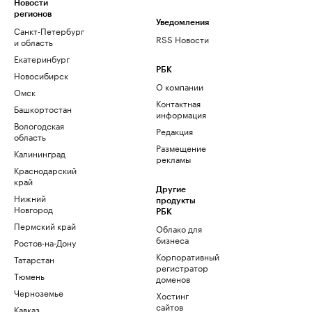
Новости
регионов
Уведомления
Санкт-Петербург
RSS Новости
и область
Екатеринбург
РБК
Новосибирск
О компании
Омск
Контактная
Башкортостан
информация
Вологодская
Редакция
область
Размещение
Калининград
рекламы
Краснодарский
край
Другие
Нижний
продукты
Новгород
РБК
Пермский край
Облако для
бизнеса
Ростов-на-Дону
Корпоративный
Татарстан
регистратор
Тюмень
доменов
Черноземье
Хостинг
сайтов
Кавказ