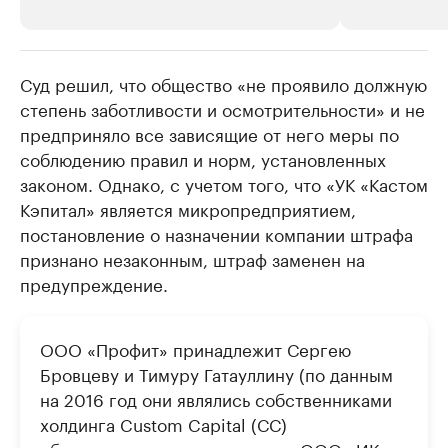
Суд решил, что общество «не проявило должную
РБК Компании
РБК Компании
степень заботливости и осмотрительности» и не
Крупнейшие производители и
Страховые к
предприняло все зависящие от него меры по
продавцы медийной продукции
присутствую
соблюдению правил и норм, установленных
Ознакомьтесь с информацией в каталоге
Посмотрите в ката
законом. Однако, с учетом того, что «УК «Кастом
Кэпитал» является микропредприятием,
постановление о назначении компании штрафа
признано незаконным, штраф заменен на
предупреждение.
ООО «Профит» принадлежит Сергею
Бровцеву и Тимуру Гатауллину (по данным
на 2016 год они являлись собственниками
холдинга Custom Capital (СС)
объединившего три компании: ООО «ИК