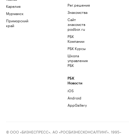
Рег.решения
Карелия
Знакомства
Мурманск
Сайт
Приморский
знакомств
край
podbor.ru
РБК
Компании
РБК Курсы
Школа
управления
РБК
РБК
Новости
iOS
Android
AppGallery
© ООО «БИЗНЕСПРЕСС», АО «РОСБИЗНЕСКОНСАЛТИНГ», 1995–