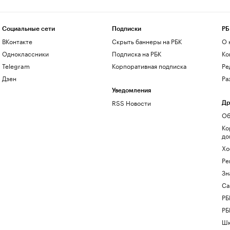
Социальные сети
Подписки
РБ
ВКонтакте
Скрыть баннеры на РБК
О 
Одноклассники
Подписка на РБК
Ко
Telegram
Корпоративная подписка
Ре
Дзен
Ра
Уведомления
RSS Новости
Др
Об
Ко
до
Хо
Ре
Зн
Са
РБ
РБ
Шк