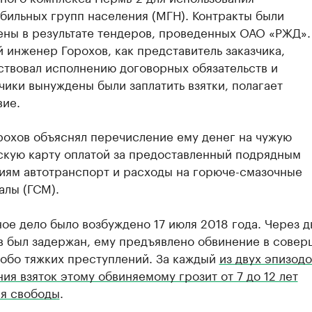
бильных групп населения (МГН). Контракты были
ены в результате тендеров, проведенных ОАО «РЖД».
 инженер Горохов, как представитель заказчика,
ствовал исполнению договорных обязательств и
чики вынуждены были заплатить взятки, полагает
вие.
рохов объяснял перечисление ему денег на чужую
скую карту оплатой за предоставленный подрядным
иям автотранспорт и расходы на горюче-смазочные
алы (ГСМ).
ое дело было возбуждено 17 июля 2018 года. Через д
в был задержан, ему предъявлено обвинение в сове
собо тяжких преступлений. За каждый
из двух эпизодо
ия взяток этому обвиняемому грозит от 7 до 12 лет
я свободы
.