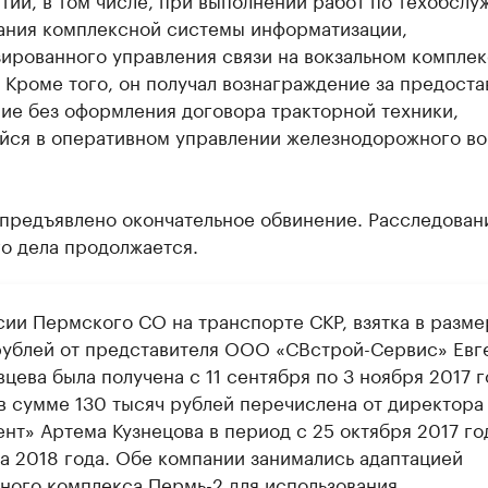
ания комплексной системы информатизации,
ированного управления связи на вокзальном компле
. Кроме того, он получал вознаграждение за предоста
ие без оформления договора тракторной техники,
йся в оперативном управлении железнодорожного во
 предъявлено окончательное обвинение. Расследован
о дела продолжается.
сии Пермского СО на транспорте СКР, взятка в разме
рублей от представителя ООО «СВстрой-Сервис» Евг
цева была получена с 11 сентября по 3 ноября 2017 г
 в сумме 130 тысяч рублей перечислена от директор
нт» Артема Кузнецова в период с 25 октября 2017 го
та 2018 года. Обе компании занимались адаптацией
ьного комплекса Пермь-2 для использования