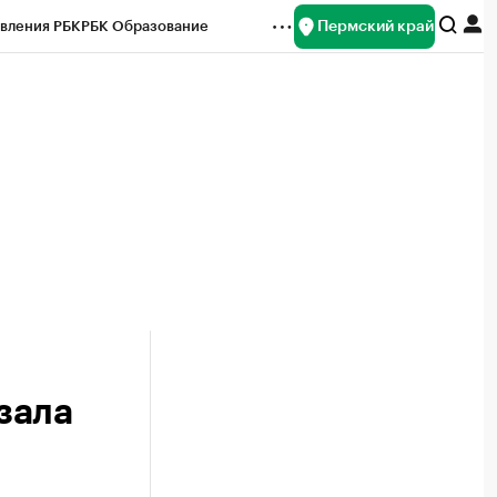
Пермский край
вления РБК
РБК Образование
редитные рейтинги
Франшизы
Газета
ок наличной валюты
зала