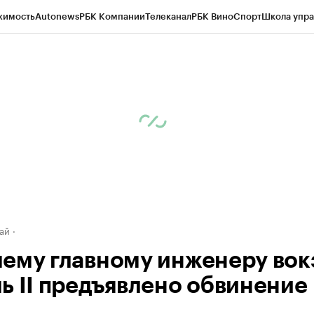
жимость
Autonews
РБК Компании
Телеканал
РБК Вино
Спорт
Школа упра
д
Стиль
Крипто
РБК Бизнес-среда
Дискуссионный клуб
Исследования
К
рагентов
Политика
Экономика
Бизнес
Технологии и медиа
Финансы
Рын
ай
ему главному инженеру вок
ь II предъявлено обвинение