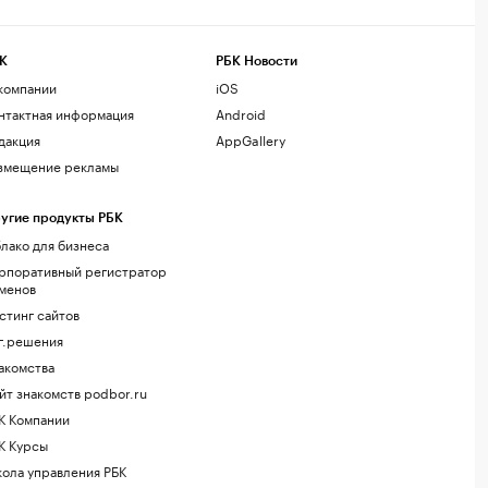
К
РБК Новости
компании
iOS
нтактная информация
Android
дакция
AppGallery
змещение рекламы
угие продукты РБК
лако для бизнеса
рпоративный регистратор
менов
стинг сайтов
г.решения
акомства
йт знакомств podbor.ru
К Компании
К Курсы
ола управления РБК