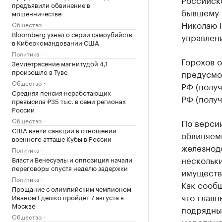
предъявили обвинение в
бывшему 
мошенничестве
Николаю 
Общество
Bloomberg узнал о серии самоубийств
управлени
в Киберкомандовании США
Политика
Горохов 
Землетрясение магнитудой 4,1
произошло в Туве
предусмот
Общество
РФ (получ
Средняя пенсия неработающих
РФ (получ
превысила ₽35 тыс. в семи регионах
России
Общество
По версии
США ввели санкции в отношении
обвиняем
военного атташе Кубы в России
железнодо
Политика
нескольки
Власти Венесуэлы и оппозиция начали
переговоры спустя неделю задержки
имуществ
Политика
Как сообщ
Прощание с олимпийским чемпионом
что глав
Иваном Едешко пройдет 7 августа в
Москве
подрядны
Общество
мероприят