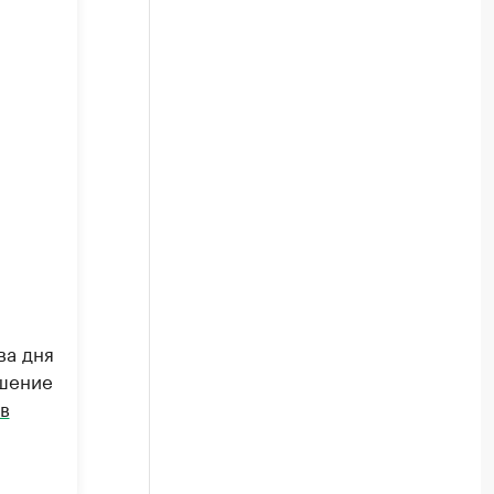
ва дня
ршение
в