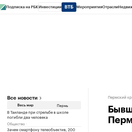
Подписка на РБК
Инвестиции
Мероприятия
Отрасли
Недви
РБК Курсы
РБК Life
Тренды
Визионеры
Национальные проекты
Горо
Спецпроекты СПб
Конференции СПб
Спецпроекты
Проверка конт
Пермский кр
Все новости
Пермь
Весь мир
Бывш
В Таиланде при стрельбе в школе
погибли два человека
Перм
Общество
Зачем смартфону телеобъектив, 200