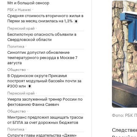
Мп и большой сенсор
РБК и Huawei
Средняя стоимость вторичного жилья в
Перми за месяц снизилась на 1,3%
Пермский край
Беспилотную опасность объявили в
Свердловской области
Политика
Синоптик допустил обновление
температурного рекорда в Москве 7
августа
Общество
В Ординском округе Прикамья
построят модульный бассейн почти за
₽300 млн
Пермский край
Умерла заслуженный тренер России по
фехтованию Фаина Саевич
Общество
Фото: РБК 
Минтранс предложил защищать трассы
от БПЛА за счет дорожных бюджетов
Следстве
Политика
Супруге главы издательства «Джем»
Российск