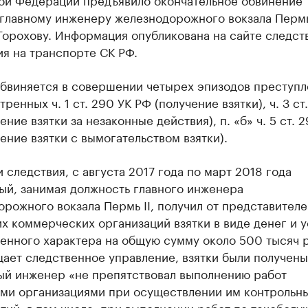
главному инженеру железнодорожного вокзала Пермь
Горохову. Информация опубликована на сайте следст
я на транспорте СК РФ.
обвиняется в совершении четырех эпизодов преступл
ренных ч. 1 ст. 290 УК РФ (получение взятки), ч. 3 ст
ение взятки за незаконные действия), п. «б» ч. 5 ст. 
ение взятки с вымогательством взятки).
 следствия, с августа 2017 года по март 2018 года
ый, занимая должность главного инженера
рожного вокзала Пермь II, получил от представителе
х коммерческих организаций взятки в виде денег и у
енного характера на общую сумму около 500 тысяч р
ает следственное управление, взятки были получены 
ный инженер «не препятствовал выполнению работ
ми организациями при осуществлении им контрольн
ий, в том числе, при выполнении работ по техобсл