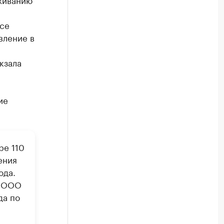
ксе
вление в
кзала
ие
ре 110
ения
ода.
а ООО
да по