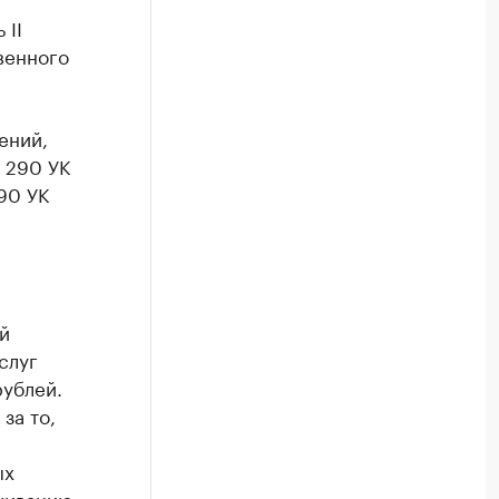
 II
венного
ений,
. 290 УК
290 УК
й
слуг
ублей.
за то,
ых
уживанию