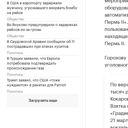
В США в аэропорту задержали
оборудов
мужчину, угрожавшего взорвать бомбу
на рейсе
автоматиз
Общество
Пермь II»
Во Внуково предупредили о задержках
пользован
рейсов из-за грозы
находяще
Общество
В Саудовской Аравии сообщили об 11
Пермь II.
пострадавших при атаках хуситов
Политика
Горохову
В Турции заявили, что Европа
потребовала подтверждать
уголовног
происхождение газа
Политика
Трамп заявил, что США «тоже
По вер
нуждаются» в ракетах для Patriot
тысяч 
Политика
Кокаров
Загрузить еще
Взятка
«Градие
21 мар
вокзал