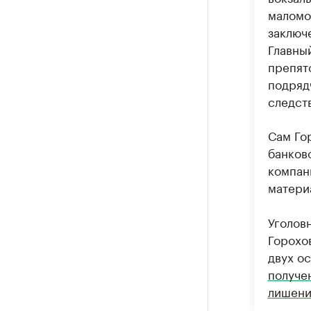
маломо
заключ
Главный
препят
подряд
следст
Сам Го
банков
компан
матери
Уголовн
Горохо
двух о
получен
лишени