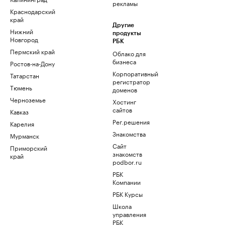
рекламы
Краснодарский
край
Другие
Нижний
продукты
Новгород
РБК
Пермский край
Облако для
бизнеса
Ростов-на-Дону
Корпоративный
Татарстан
регистратор
Тюмень
доменов
Черноземье
Хостинг
сайтов
Кавказ
Рег.решения
Карелия
Знакомства
Мурманск
Сайт
Приморский
знакомств
край
podbor.ru
РБК
Компании
РБК Курсы
Школа
управления
РБК