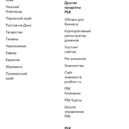
Другие
Нижний
продукты
Новгород
РБК
Пермский край
Облако для
бизнеса
Ростов-на-Дону
Корпоративный
Татарстан
регистратор
Тюмень
доменов
Черноземье
Хостинг
сайтов
Кавказ
Рег.решения
Карелия
Знакомства
Мурманск
Сайт
Приморский
знакомств
край
podbor.ru
РБК
Компании
РБК Курсы
Школа
управления
РБК
РБК