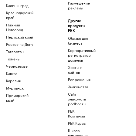
Размещение
Калининград
рекламы
Краснодарский
край
Другие
Нижний
продукты
Новгород
РБК
Пермский край
Облако для
бизнеса
Ростов-на-Дону
Корпоративный
Татарстан
регистратор
Тюмень
доменов
Черноземье
Хостинг
сайтов
Кавказ
Рег.решения
Карелия
Знакомства
Мурманск
Сайт
Приморский
знакомств
край
podbor.ru
РБК
Компании
РБК Курсы
Школа
управления