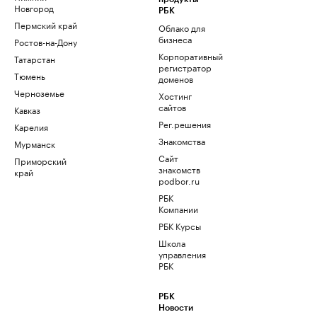
Новгород
РБК
Пермский край
Облако для
бизнеса
Ростов-на-Дону
Корпоративный
Татарстан
регистратор
Тюмень
доменов
Черноземье
Хостинг
сайтов
Кавказ
Рег.решения
Карелия
Знакомства
Мурманск
Сайт
Приморский
знакомств
край
podbor.ru
РБК
Компании
РБК Курсы
Школа
управления
РБК
РБК
Новости