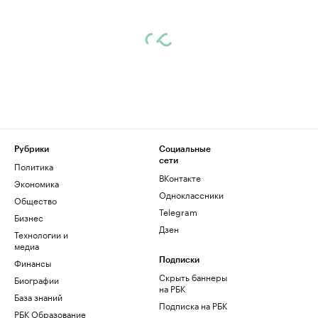
Рубрики
Социальные
сети
Политика
ВКонтакте
Экономика
Одноклассники
Общество
Telegram
Бизнес
Дзен
Технологии и
медиа
Финансы
Подписки
Скрыть баннеры
Биографии
на РБК
База знаний
Подписка на РБК
РБК Образование