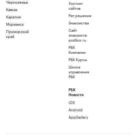
Черноземье
Хостинг
сайтов
Кавказ
Рег.решения
Карелия
Знакомства
Мурманск
Сайт
Приморский
знакомств
край
podbor.ru
РБК
Компании
РБК Курсы
Школа
управления
РБК
РБК
Новости
iOS
Android
AppGallery