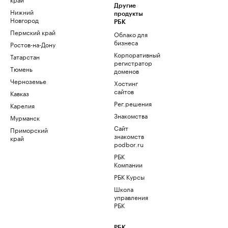
Другие
Нижний
продукты
Новгород
РБК
Пермский край
Облако для
бизнеса
Ростов-на-Дону
Корпоративный
Татарстан
регистратор
Тюмень
доменов
Черноземье
Хостинг
сайтов
Кавказ
Рег.решения
Карелия
Знакомства
Мурманск
Сайт
Приморский
знакомств
край
podbor.ru
РБК
Компании
РБК Курсы
Школа
управления
РБК
РБК