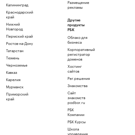
Размещение
Калининград
рекламы
Краснодарский
край
Другие
Нижний
продукты
Новгород
РБК
Пермский край
Облако для
бизнеса
Ростов-на-Дону
Корпоративный
Татарстан
регистратор
Тюмень
доменов
Черноземье
Хостинг
сайтов
Кавказ
Рег.решения
Карелия
Знакомства
Мурманск
Сайт
Приморский
знакомств
край
podbor.ru
РБК
Компании
РБК Курсы
Школа
управления