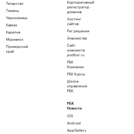
Корпоративный
Татарстан
регистратор
Тюмень
доменов
Черноземье
Хостинг
сайтов
Кавказ
Рег.решения
Карелия
Знакомства
Мурманск
Сайт
Приморский
знакомств
край
podbor.ru
РБК
Компании
РБК Курсы
Школа
управления
РБК
РБК
Новости
iOS
Android
AppGallery