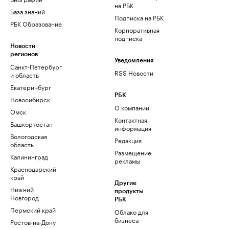
на РБК
База знаний
Подписка на РБК
РБК Образование
Корпоративная
подписка
Новости
регионов
Уведомления
Санкт-Петербург
RSS Новости
и область
Екатеринбург
РБК
Новосибирск
О компании
Омск
Контактная
Башкортостан
информация
Вологодская
Редакция
область
Размещение
Калининград
рекламы
Краснодарский
край
Другие
Нижний
продукты
Новгород
РБК
Пермский край
Облако для
бизнеса
Ростов-на-Дону