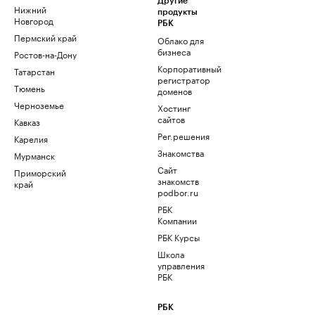
Другие
Нижний
продукты
Новгород
РБК
Пермский край
Облако для
бизнеса
Ростов-на-Дону
Корпоративный
Татарстан
регистратор
Тюмень
доменов
Черноземье
Хостинг
сайтов
Кавказ
Рег.решения
Карелия
Знакомства
Мурманск
Сайт
Приморский
знакомств
край
podbor.ru
РБК
Компании
РБК Курсы
Школа
управления
РБК
РБК