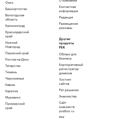
Омск
Контактная
Башкортостан
информация
Вологодская
Редакция
область
Размещение
Калининград
рекламы
Краснодарский
край
Другие
Нижний
продукты
Новгород
РБК
Пермский край
Облако для
бизнеса
Ростов-на-Дону
Корпоративный
Татарстан
регистратор
Тюмень
доменов
Черноземье
Хостинг
сайтов
Кавказ
Рег.решения
Карелия
Знакомства
Мурманск
Сайт
Приморский
знакомств
край
podbor.ru
РБК