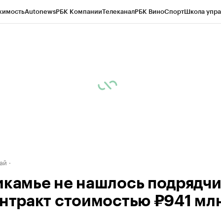
жимость
Autonews
РБК Компании
Телеканал
РБК Вино
Спорт
Школа упра
д
Стиль
Крипто
РБК Бизнес-среда
Дискуссионный клуб
Исследования
К
рагентов
Политика
Экономика
Бизнес
Технологии и медиа
Финансы
Рын
ай
икамье не нашлось подрядч
онтракт стоимостью ₽941 мл