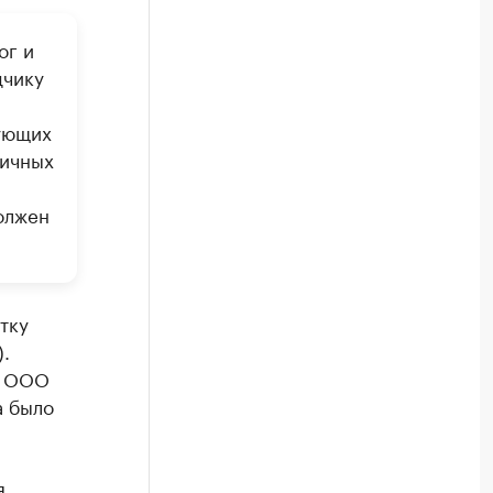
ог и
дчику
ующих
ничных
олжен
тку
.
я ООО
а было
я