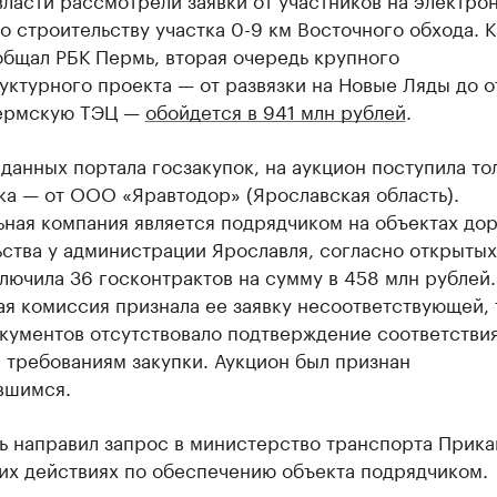
о строительству участка 0-9 км Восточного обхода. К
общал РБК Пермь, вторая очередь крупного
ктурного проекта — от развязки на Новые Ляды до о
ермскую ТЭЦ —
обойдется в 941 млн рублей
.
данных портала госзакупок, на аукцион поступила то
ка — от ООО «Яравтодор» (Ярославская область).
ьная компания является подрядчиком на объектах до
ства у администрации Ярославля, согласно открыты
лючила 36 госконтрактов на сумму в 458 млн рублей.
я комиссия признала ее заявку несоответствующей, т
окументов отсутствовало подтверждение соответстви
 требованиям закупки. Аукцион был признан
вшимся.
ь направил запрос в министерство транспорта Прика
их действиях по обеспечению объекта подрядчиком.