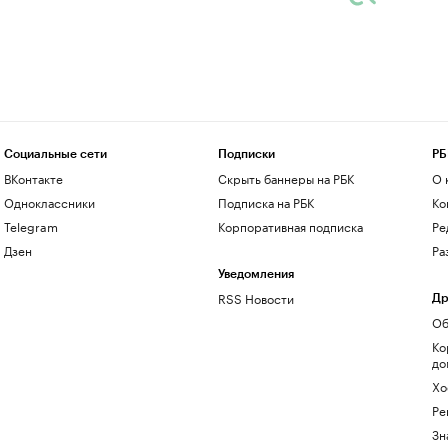
Социальные сети
Подписки
РБ
ВКонтакте
Скрыть баннеры на РБК
О 
Одноклассники
Подписка на РБК
Ко
Telegram
Корпоративная подписка
Ре
Дзен
Ра
Уведомления
RSS Новости
Др
Об
Ко
до
Хо
Ре
Зн