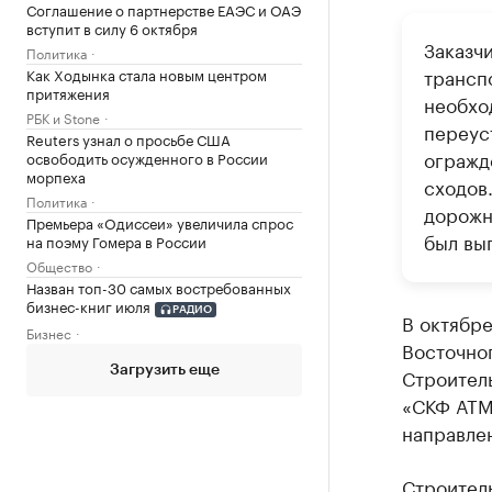
Соглашение о партнерстве ЕАЭС и ОАЭ
вступит в силу 6 октября
Заказч
Политика
трансп
Как Ходынка стала новым центром
притяжения
необхо
РБК и Stone
переус
Reuters узнал о просьбе США
огражд
освободить осужденного в России
морпеха
сходов
Политика
дорожн
Премьера «Одиссеи» увеличила спрос
был вы
на поэму Гомера в России
Общество
Назван топ-30 самых востребованных
бизнес-книг июля
РАДИО
В октябре
Бизнес
Восточног
Загрузить еще
Строител
«СКФ АТМ»
направлен
Строител