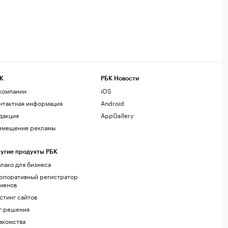
К
РБК Новости
компании
iOS
нтактная информация
Android
дакция
AppGallery
змещение рекламы
угие продукты РБК
лако для бизнеса
рпоративный регистратор
менов
стинг сайтов
г.решения
акомства