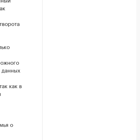
ак
творота
лько
рожного
х данных
ак как в
я
мья о