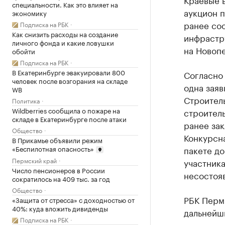
специальности. Как это влияет на
аукцион п
экономику
ранее со
Подписка на РБК
Как снизить расходы на создание
инфрастру
личного фонда и какие ловушки
на Новоп
обойти
Подписка на РБК
В Екатеринбурге эвакуировали 800
Согласно 
человек после возгорания на складе
одна заяв
WB
Строител
Политика
Wildberries сообщила о пожаре на
строитель
складе в Екатеринбурге после атаки
ранее зак
Общество
Конкурсна
В Прикамье объявили режим
«Беспилотная опасность»
пакете д
Пермский край
участника
Число пенсионеров в России
несостоя
сократилось на 409 тыс. за год
Общество
РБК Перм
«Защита от стресса» с доходностью от
40%: куда вложить дивиденды
дальнейш
Подписка на РБК