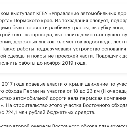
иком выступает КГБУ «Управление автомобильных дор
орта» Пермского края. Из техзадания следует, подря
димо было провести разбивку трассы, вырубку леса,
тройство газопровода, выполнить демонтаж существ
ений, дорожных знаков, элементов водоотвода, лест
. Также работы подразумевают устройство основания
ой одежды и покрытие проезжей части. Подрядчик д
полнить работы до ноября 2019 года.
 2017 года краевые власти открыли движение по учас
о обхода Перми на участке от 18 до 23 км (II очередь)
ьство автомобильной дороги вела пермская компани
. На строительство этого участка Восточного обход
о 724,1 млн рублей бюджетных средств.
ьство второй очереди Восточного обхода планируетс