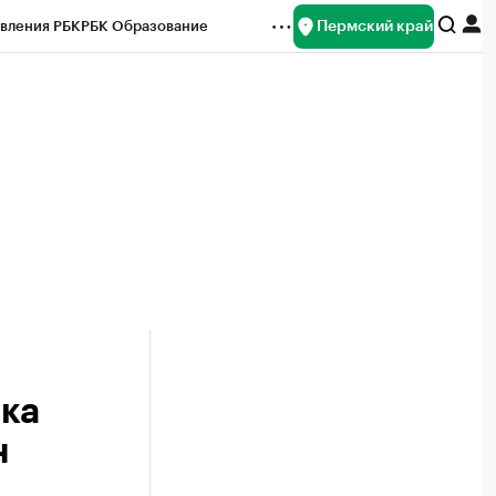
Пермский край
вления РБК
РБК Образование
редитные рейтинги
Франшизы
Газета
ок наличной валюты
ика
н