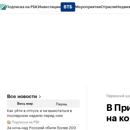
Подписка на РБК
Инвестиции
Мероприятия
Отрасли
Недви
РБК Курсы
РБК Life
Тренды
Визионеры
Национальные проекты
Горо
Спецпроекты СПб
Конференции СПб
Спецпроекты
Проверка конт
Пермский кр
Все новости
Пермь
Весь мир
В Пр
Как уйти в отпуск и не вымотаться в
последнюю неделю перед ним
на к
Подписка на РБК
За ночь над Россией сбили более 200