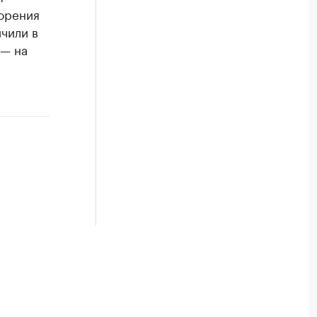
корения
чили в
 — на