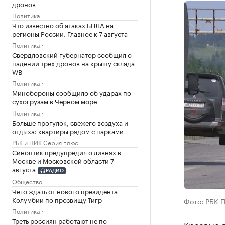
дронов
Политика
Что известно об атаках БПЛА на
регионы России. Главное к 7 августа
Политика
Свердловский губернатор сообщил о
падении трех дронов на крышу склада
WB
Политика
Минобороны сообщило об ударах по
сухогрузам в Черном море
Политика
Больше прогулок, свежего воздуха и
отдыха: квартиры рядом с парками
РБК и ПИК Серия плюс
Синоптик предупредил о ливнях в
Москве и Московской области 7
августа
РАДИО
Общество
Чего ждать от нового президента
Колумбии по прозвищу Тигр
Фото: РБК 
Политика
Треть россиян работают не по
Краевые в