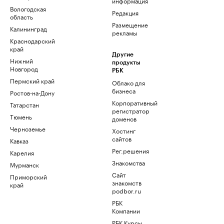
информация
Вологодская
Редакция
область
Размещение
Калининград
рекламы
Краснодарский
край
Другие
Нижний
продукты
Новгород
РБК
Пермский край
Облако для
бизнеса
Ростов-на-Дону
Корпоративный
Татарстан
регистратор
Тюмень
доменов
Черноземье
Хостинг
сайтов
Кавказ
Рег.решения
Карелия
Знакомства
Мурманск
Сайт
Приморский
знакомств
край
podbor.ru
РБК
Компании
РБК Курсы