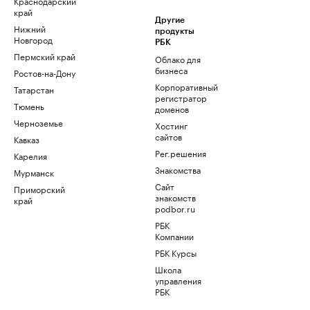
Краснодарский
край
Другие
Нижний
продукты
Новгород
РБК
Пермский край
Облако для
бизнеса
Ростов-на-Дону
Корпоративный
Татарстан
регистратор
Тюмень
доменов
Черноземье
Хостинг
сайтов
Кавказ
Рег.решения
Карелия
Знакомства
Мурманск
Сайт
Приморский
знакомств
край
podbor.ru
РБК
Компании
РБК Курсы
Школа
управления
РБК