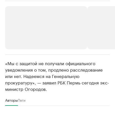
«Мы с защитой не получали официального
РБК Компании
РБК Компании
уведомления о том, продлено расследование
Крупнейшие производители и
Страховые к
или нет. Надеемся на Генеральную
продавцы медийной продукции
присутствую
прокуратуру», — заявил РБК Пермь сегодня экс-
Ознакомьтесь с информацией в каталоге
Посмотрите в ката
министр Огородов.
Авторы
Теги