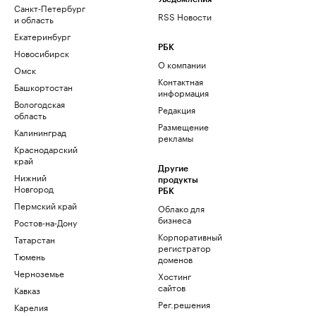
Санкт-Петербург
RSS Новости
и область
Екатеринбург
РБК
Новосибирск
О компании
Омск
Контактная
Башкортостан
информация
Вологодская
Редакция
область
Размещение
Калининград
рекламы
Краснодарский
край
Другие
Нижний
продукты
Новгород
РБК
Пермский край
Облако для
бизнеса
Ростов-на-Дону
Корпоративный
Татарстан
регистратор
Тюмень
доменов
Черноземье
Хостинг
сайтов
Кавказ
Рег.решения
Карелия