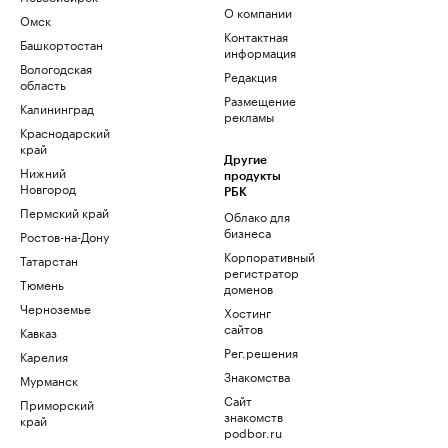
О компании
Омск
Контактная
Башкортостан
информация
Вологодская
Редакция
область
Размещение
Калининград
рекламы
Краснодарский
край
Другие
Нижний
продукты
Новгород
РБК
Пермский край
Облако для
бизнеса
Ростов-на-Дону
Корпоративный
Татарстан
регистратор
Тюмень
доменов
Черноземье
Хостинг
сайтов
Кавказ
Рег.решения
Карелия
Знакомства
Мурманск
Сайт
Приморский
знакомств
край
podbor.ru