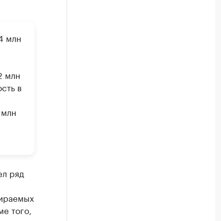
4 млн
2 млн
сть в
 млн
ел ряд
бираемых
ме того,