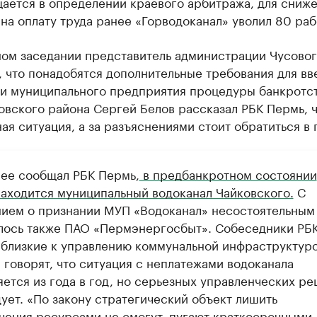
щается в определении краевого арбитража, для сниж
на оплату труда ранее «Горводоканал» уволил 80 раб
ном заседании представитель администрации Чусово
 что понадобятся дополнительные требования для вв
и муниципального предприятия процедуры банкротст
овского района Сергей Белов рассказал РБК Пермь, ч
ая ситуация, а за разъяснениями стоит обратиться в 
нее сообщал РБК Пермь,
в предбанкротном состоянии
находится муниципальный водоканал Чайковского.
С
нием о признании МУП «Водоканал» несостоятельным
лось также ПАО «Пермэнергосбыт». Собеседники РБ
 близкие к управлению коммунальной инфраструктур
 говорят, что ситуация с неплатежами водоканала
яется из года в год, но серьезных управленческих р
ует. «По закону стратегический объект лишить
чения ресурсами не смогут, пугают краткосрочными