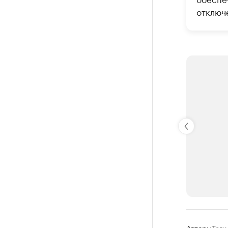
отключ
РБК Компан
Авторы
Теги