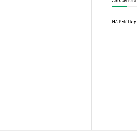
Крупные
Найдите и про
ИА РБК Пер