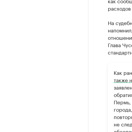
как сооб
расходов 
На судеб
напомнил,
отношени
Глава Чус
стандартн
Как ра
также 
заявле
обрати
Пермь,
города,
повтор
не след
обеспе