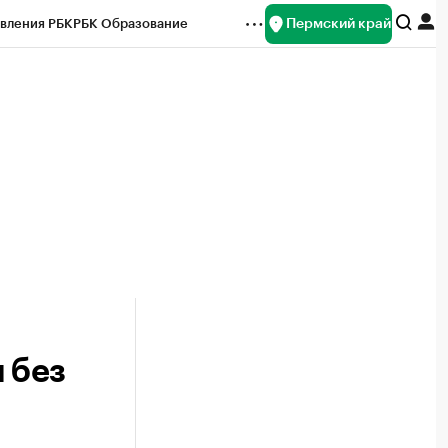
Пермский край
вления РБК
РБК Образование
редитные рейтинги
Франшизы
Газета
ок наличной валюты
 без