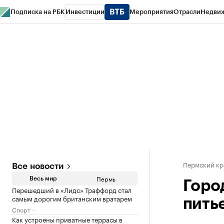
Подписка на РБК
Инвестиции
Мероприятия
Отрасли
Недви
РБК Курсы
РБК Life
Тренды
Визионеры
Национальные проекты
Горо
Спецпроекты СПб
Конференции СПб
Спецпроекты
Проверка конт
Пермский кр
Все новости
Пермь
Весь мир
Горо
Перешедший в «Лидс» Траффорд стал
самым дорогим британским вратарем
пить
Спорт
Как устроены приватные террасы в