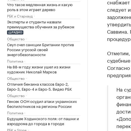
снабжает
Что такое медленная жизнь и какую
следует и
роль в этом играет дерево
задолженн
РБК и Старквуд
Эксперты и студенты назвали
утвердит
преимущества обучения за рубежом
Саввина. 
РАДИО
процедур
Общество
Сеул счел санкции Британии против
России угрозой своей
Отметим,
энергобезопасности
судебные 
Политика
На 88-м году жизни ушел из жизни
Согласно
художник Николай Марков
предприя
Общество
Отличия бензина классов Евро-2,
На су
Евро-3, Евро-4 и Евро-5. Видео РБК
Общество
орган
Генсек ООН осудил атаки украинских
финан
беспилотников на регионы России
дости
Политика
«Допо
Будущее Ходынского поля: от пашни и
аэродрома до города в городе
перек
РБК и Stone