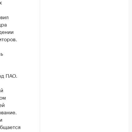
к
овил
дра
едении
иторов.
сь
.
ед ПАО.
ей
лом
ей
ание. ​
и
общается