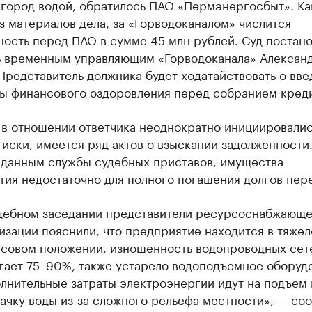
 город водой, обратилось ПАО «Пермэнергосбыт». Ка
з материалов дела, за «Горводоканалом» числится
ость перед ПАО в сумме 45 млн рублей. Суд постан
ь временным управляющим «Горводоканала» Алексан
Представитель должника будет ходатайствовать о вв
ы финансового оздоровления перед собранием кред
 в отношении ответчика неоднократно инициировали
иски, имеется ряд актов о взыскании задолженности
 данным службы судебных приставов, имущества
тия недостаточно для полного погашения долгов пер
дебном заседании представители ресурсоснабжающ
изации пояснили, что предприятие находится в тяже
совом положении, изношенность водопроводных сет
гает 75–90%, также устарело водоподъемное оборудов
лнительные затраты электроэнергии идут на подъем 
ачку воды из-за сложного рельефа местности», — со