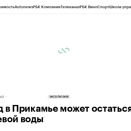
жимость
Autonews
РБК Компании
Телеканал
РБК Вино
Спорт
Школа упра
д
Стиль
Крипто
РБК Бизнес-среда
Дискуссионный клуб
Исследования
К
рагентов
Политика
Экономика
Бизнес
Технологии и медиа
Финансы
Рын
ай
ЭКСКЛЮЗИВ
д в Прикамье может остаться
евой воды