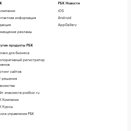
К
РБК Новости
компании
iOS
нтактная информация
Android
дакция
AppGallery
змещение рекламы
угие продукты РБК
лако для бизнеса
рпоративный регистратор
менов
стинг сайтов
г.решения
акомства
йт знакомств podbor.ru
К Компании
К Курсы
ола управления РБК