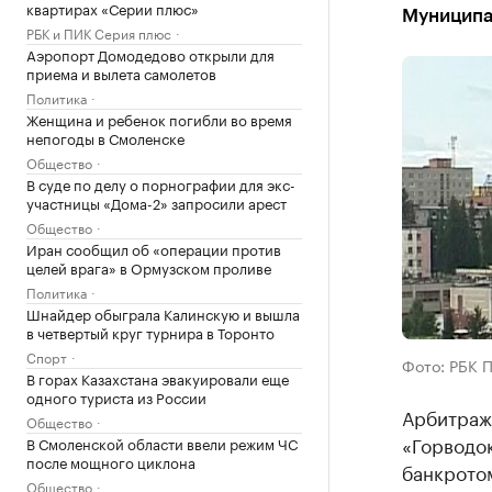
квартирах «Серии плюс»
Муниципа
РБК и ПИК Серия плюс
Аэропорт Домодедово открыли для
приема и вылета самолетов
Политика
Женщина и ребенок погибли во время
непогоды в Смоленске
Общество
В суде по делу о порнографии для экс-
участницы «Дома-2» запросили арест
Общество
Иран сообщил об «операции против
целей врага» в Ормузском проливе
Политика
Шнайдер обыграла Калинскую и вышла
в четвертый круг турнира в Торонто
Спорт
Фото: РБК 
В горах Казахстана эвакуировали еще
одного туриста из России
Арбитраж
Общество
«Горводо
В Смоленской области ввели режим ЧС
после мощного циклона
банкрото
Общество