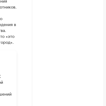
ения
отников.
го
едения в
ва.
то «это
город».
К
ой
ешений