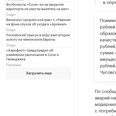
в опр
Футболисты «Сочи» из-за закрытия
аэропорта не смогли вылететь на матч
Спорт
Помимо
Винисиус продлил контракт с «Реалом»
на фоне слухов об уходе в «Арсенал»
рублей
Спорт
образо
Российский прыгун в воду взял второе
качест
золото на чемпионате Европы
Спорт
рублей
«Аэрофлот» предупредил об
сумме 
изменении расписания в Сочи и
имущес
Геленджике
рублей
Политика
Чусовс
Загрузить еще
По сообщ
аварий н
модернизи
с потреби