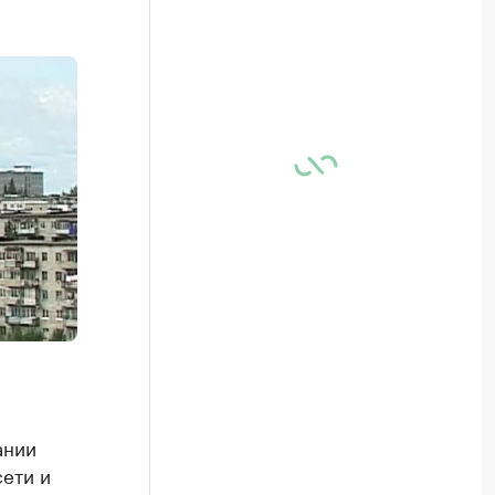
ании
ети и