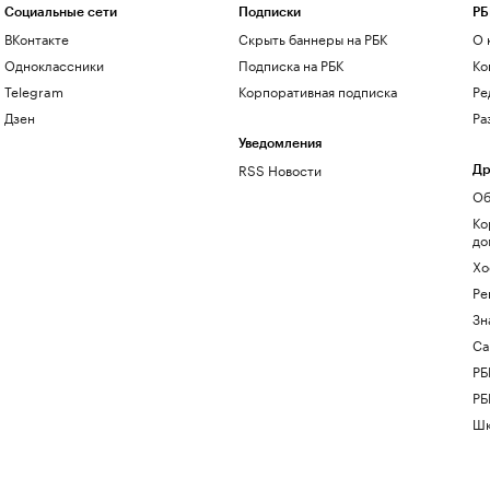
Социальные сети
Подписки
РБ
ВКонтакте
Скрыть баннеры на РБК
О 
Одноклассники
Подписка на РБК
Ко
Telegram
Корпоративная подписка
Ре
Дзен
Ра
Уведомления
RSS Новости
Др
Об
Ко
до
Хо
Ре
Зн
Са
РБ
РБ
Шк