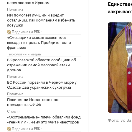
переговорах с Ираном
Единстве
Политика
закрывает
ИИ помогает лучшим и вредит
остальным. Как компаниям избежать
ловушки
Подписка на РБК
«Смешарики сквозь вселенные»
выходят в прокат. Пройдите тест о
франшизе
Технологии и медиа
В Ярославской области сообщили об
отражении самой массовой атаки
дронов
Политика
ВС России поразили в Черном море у
Одессы два украинских сухогруза
Политика
Покинет ли Инфантино пост
президента ФИФА
Спорт
«Экстремальные» плечи обвалили фонд
Фото: vc Sa
«гения ИИ». Чему это учит инвесторов
Подписка на РБК