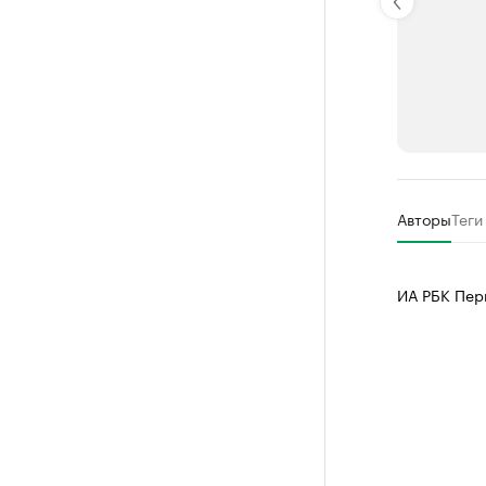
РБК Компан
Авторы
Теги
Крупные
Найдите и про
ИА РБК Пер