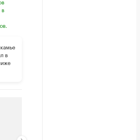
в ​
 в
ов.
икамье
л в
ниже