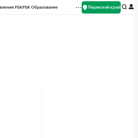
Пермский край
вления РБК
РБК Образование
редитные рейтинги
Франшизы
Газета
ок наличной валюты