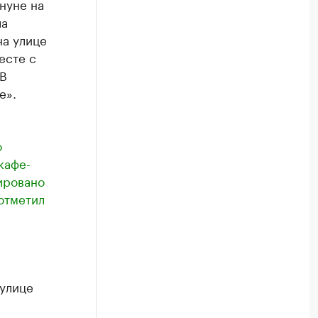
нуне на
ла
на улице
есте с
 В
е».
и
о
кафе-
ировано
отметил
 улице