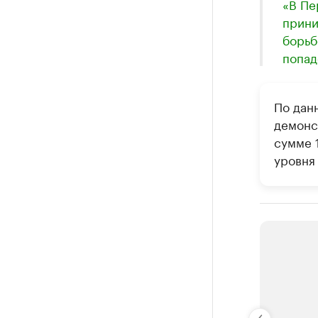
«В Пе
прини
борьб
попад
По дан
демонст
сумме 1
уровня