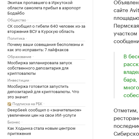
Объявлен
Экипаж пропавшего в Иркутской
области самолета прибыл в аэропорт
сайте Avi
Бодайбо
площадью 
Общество
Пермская,
СК сообщил о гибели 640 человек из-за
вторжения ВСУ в Курскую область
участком
Политика
сообщении
Почему ваши совещания бесполезны и
как это исправить: 7 лайфхаков
В бес
Образование
Мосбиржа запланировала запуск
расск
собственного депозитария для
владе
криптовалюты
бара,
Инвестиции
Мосбиржа готовится запустить
много
депозитарий для криптовалюты. Что
собес
это значит
Подписка на РБК
Отметим,
DeepSeek сообщил о «значительном»
увеличении цен на свои ИИ-услуги
ресторано
Бизнес
последние
Как Ходынка стала новым центром
Сибирской
притяжения