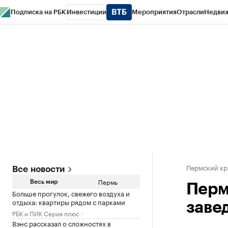
Подписка на РБК
Инвестиции
Мероприятия
Отрасли
Недви
РБК Курсы
РБК Life
Тренды
Визионеры
Национальные проекты
Горо
Спецпроекты СПб
Конференции СПб
Спецпроекты
Проверка конт
Пермский кр
Все новости
Пермь
Весь мир
Перм
Больше прогулок, свежего воздуха и
отдыха: квартиры рядом с парками
заве
РБК и ПИК Серия плюс
Вэнс рассказал о сложностях в