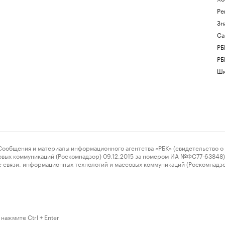
Ре
Зн
Са
РБ
РБ
Шк
ения и материалы информационного агентства «РБК» (свидетельство о 
овых коммуникаций (Роскомнадзор) 09.12.2015 за номером ИА №ФС77-63848) 
 связи, информационных технологий и массовых коммуникаций (Роскомнадз
нажмите Ctrl + Enter