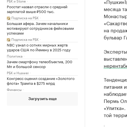
«ПушкинЪ»
РБК и Stone
Росстат назвал отрасли с средней
месяца т
зарплатой выше ₽500 тыс.
Монастыр
Подписка на РБК
«Сакартве
Большая афера. Зачем начальники
мотивируют сотрудников фейковыми
на прода
успехами
бульвар Г
Подписка на РБК
NBC узнал о сотнях мирных жертв
ударов США по Йемену в 2025 году
Эксперты 
Политика
выставле
Зачем смартфону телеобъектив, 200
нерентаб
Мп и большой сенсор
РБК и Huawei
Конгресс оценил создание «Золотого
Тенденци
флота» Трампа в $275 млрд
питания и
Финансы
наблюдает
Пермь Ол
Загрузить еще
«Улитка».
той терри