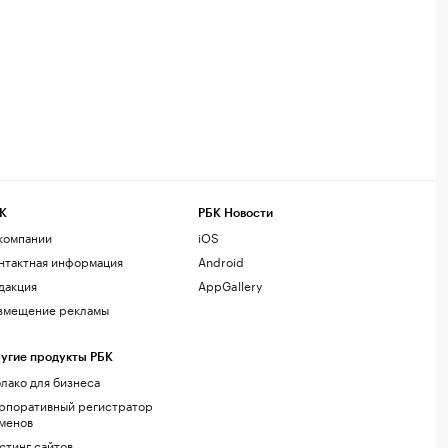
К
РБК Новости
компании
iOS
нтактная информация
Android
дакция
AppGallery
змещение рекламы
угие продукты РБК
лако для бизнеса
рпоративный регистратор
менов
стинг сайтов