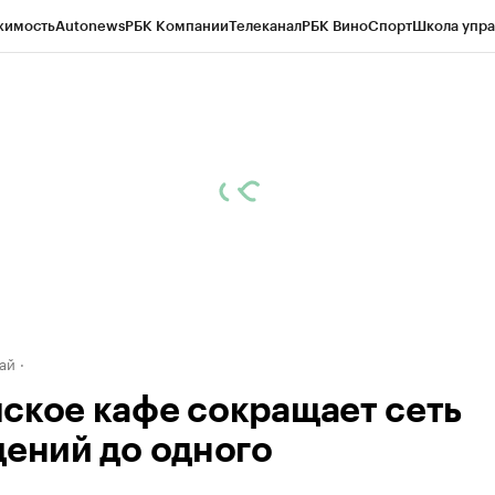
жимость
Autonews
РБК Компании
Телеканал
РБК Вино
Спорт
Школа упра
д
Стиль
Крипто
РБК Бизнес-среда
Дискуссионный клуб
Исследования
К
рагентов
Политика
Экономика
Бизнес
Технологии и медиа
Финансы
Рын
ай
ское кафе сокращает сеть
дений до одного