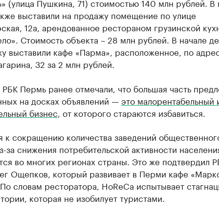
 (улица Пушкина, 71) стоимостью 140 млн рублей. В
акже выставили на продажу помещение по улице
ская, 12а, арендованное рестораном грузинской кух
ло». Стоимость объекта – 28 млн рублей. В начале д
жу выставили кафе «Парма», расположенное, по адре
агарина, 32 за 2 млн рублей.​
РБК Пермь ранее отмечали, что большая часть пред
нных на досках объявлений —
это малорентабельный 
ельный бизнес
, от которого стараются избавиться.
я к сокращению количества заведений общественног
з-за снижения потребительской активности населени
ся во многих регионах страны. Это же подтвердил Р
ег Ощепков, который развивает в Перми кафе «Марк
 По словам ресторатора, HoReCa испытывает стагнац
тории, которая не изобилует туристами.