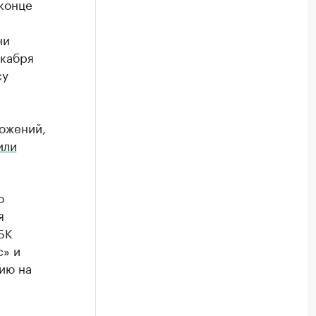
 конце
ни
екабря
су
ложений,
или
о
я
БК
с» и
ию на