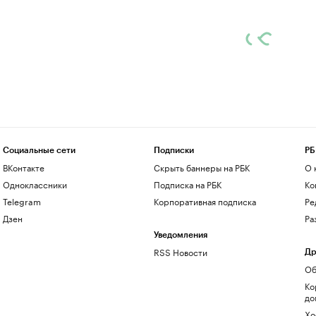
Социальные сети
Подписки
РБ
ВКонтакте
Скрыть баннеры на РБК
О 
Одноклассники
Подписка на РБК
Ко
Telegram
Корпоративная подписка
Ре
Дзен
Ра
Уведомления
RSS Новости
Др
Об
Ко
до
Хо