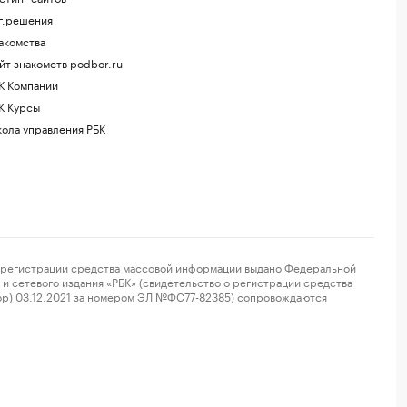
г.решения
акомства
йт знакомств podbor.ru
К Компании
К Курсы
ола управления РБК
регистрации средства массовой информации выдано Федеральной
и сетевого издания «РБК» (свидетельство о регистрации средства
ор) 03.12.2021 за номером ЭЛ №ФС77-82385) сопровождаются