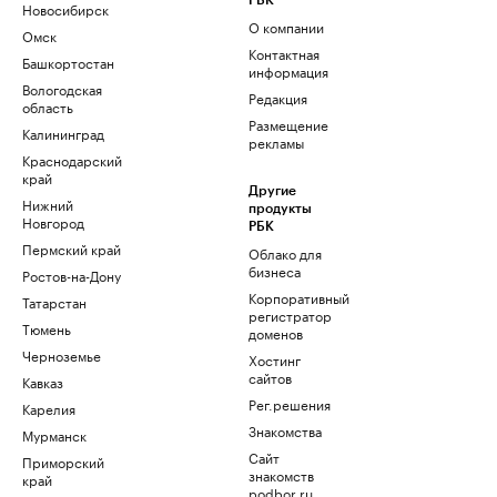
РБК
Новосибирск
О компании
Омск
Контактная
Башкортостан
информация
Вологодская
Редакция
область
Размещение
Калининград
рекламы
Краснодарский
край
Другие
Нижний
продукты
Новгород
РБК
Пермский край
Облако для
бизнеса
Ростов-на-Дону
Корпоративный
Татарстан
регистратор
Тюмень
доменов
Черноземье
Хостинг
сайтов
Кавказ
Рег.решения
Карелия
Знакомства
Мурманск
Сайт
Приморский
знакомств
край
podbor.ru