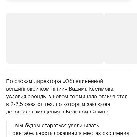
По словам директора «Объединенной
РБК Компании
РБК Компании
вендинговой компании» Вадима Касимова,
Крупнейшие производители и
Страховые к
условия аренды в новом терминале отличаются
продавцы медийной продукции
присутствую
в 2-2,5 раза от тех, по которым заключен
Ознакомьтесь с информацией в каталоге
Посмотрите в ката
договор размещения в Большом Савино.
«Мы будем стараться увеличивать
рентабельность локацией в местах скопления