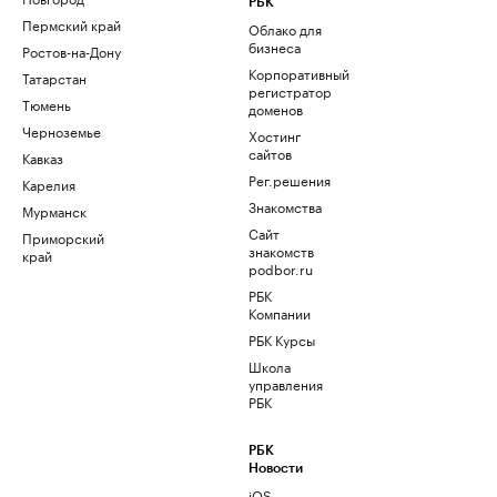
РБК
Пермский край
Облако для
бизнеса
Ростов-на-Дону
Корпоративный
Татарстан
регистратор
Тюмень
доменов
Черноземье
Хостинг
сайтов
Кавказ
Рег.решения
Карелия
Знакомства
Мурманск
Сайт
Приморский
знакомств
край
podbor.ru
РБК
Компании
РБК Курсы
Школа
управления
РБК
РБК
Новости
iOS