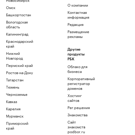
О компании
Омск
Контактная
Башкортостан
информация
Вологодская
Редакция
область
Размещение
Калининград
рекламы
Краснодарский
край
Другие
Нижний
продукты
Новгород
РБК
Пермский край
Облако для
бизнеса
Ростов-на-Дону
Корпоративный
Татарстан
регистратор
Тюмень
доменов
Черноземье
Хостинг
сайтов
Кавказ
Рег.решения
Карелия
Знакомства
Мурманск
Сайт
Приморский
знакомств
край
podbor.ru