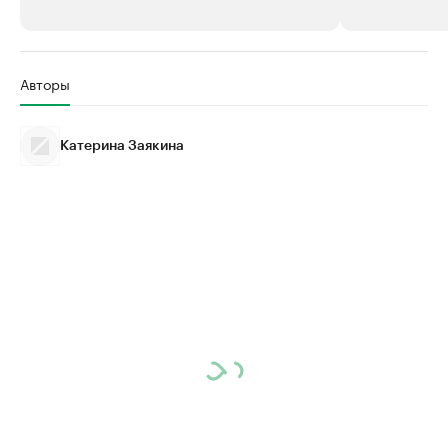
РБК Компании
РБК Компании
Авторы
Крупнейшие производители и
Страховые к
продавцы медийной продукции
присутствую
Катерина Заякина
Ознакомьтесь с информацией в каталоге
Посмотрите в ката