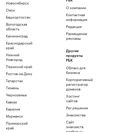
РБК
Новосибирск
О компании
Омск
Контактная
Башкортостан
информация
Вологодская
Редакция
область
Размещение
Калининград
рекламы
Краснодарский
край
Другие
Нижний
продукты
Новгород
РБК
Пермский край
Облако для
бизнеса
Ростов-на-Дону
Корпоративный
Татарстан
регистратор
Тюмень
доменов
Черноземье
Хостинг
сайтов
Кавказ
Рег.решения
Карелия
Знакомства
Мурманск
Сайт
Приморский
знакомств
край
podbor.ru