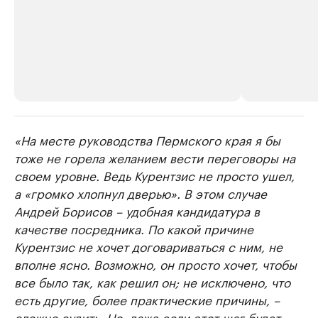
«На месте руководства Пермского края я бы
РБК Компании
РБК Компании
тоже не горела желанием вести переговоры на
Крупные организации в
Крупнейшие
своем уровне. Ведь Курентзис не просто ушел,
нефтегазовой промышленности
недвижимос
а «громко хлопнул дверью». В этом случае
Найдите и проверьте данные в каталоге
Посмотрите данные
Андрей Борисов – удобная кандидатура в
качестве посредника. По какой причине
Курентзис не хочет договариваться с ним, не
вполне ясно. Возможно, он просто хочет, чтобы
все было так, как решил он; не исключено, что
есть другие, более практические причины, –
сложно судить. Но, даже если этот шаг будет