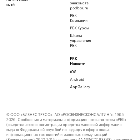
знакомств
край
podbor.ru
РБК
Компании
РБК Курсы
Школа
управления
РБК
РБК
Новости
iOS
Android
AppGallery
© ООО «БИЗНЕСПРЕСС», АО «РОСБИЗНЕСКОНСАЛТИНГ», 1995–
2026. Сообщения и материалы информационного агентства «РБК»
(свидетельство о регистрации средства массовой информации
выдано Федеральной службой по надзору в сфере связи,
информационных технологий и массовых коммуникаций
(Роскомнадзор) 09.12.2015 за номером ИА №ФС77-63848) и сетевого