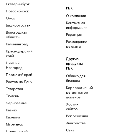
Екатеринбург
РБК
Новосибирск
О компании
Омск
Контактная
Башкортостан
информация
Вологодская
Редакция
область
Размещение
Калининград
рекламы
Краснодарский
край
Другие
Нижний
продукты
Новгород
РБК
Пермский край
Облако для
бизнеса
Ростов-на-Дону
Корпоративный
Татарстан
регистратор
Тюмень
доменов
Черноземье
Хостинг
сайтов
Кавказ
Рег.решения
Карелия
Знакомства
Мурманск
Сайт
Приморский