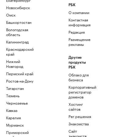
РБК
Новосибирск
О компании
Омск
Контактная
Башкортостан
информация
Вологодская
Редакция
область
Размещение
Калининград
рекламы
Краснодарский
край
Другие
Нижний
продукты
Новгород
РБК
Пермский край
Облако для
бизнеса
Ростов-на-Дону
Корпоративный
Татарстан
регистратор
Тюмень
доменов
Черноземье
Хостинг
сайтов
Кавказ
Рег.решения
Карелия
Знакомства
Мурманск
Сайт
Приморский
знакомств
край