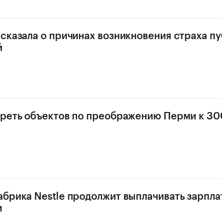
сказала о причинах возникновения страха п
й
реть объектов по преображению Перми к 30
брика Nestle продолжит выплачивать зарпла
м