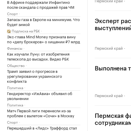
Пермский край
В Африке поддержали Инфантино
после скандала с продажей прав ЧМ
Спорт
Запасы газа в Европе на минимуме. Что
Эксперт рас
будет зимой
выступлени
Подписка на РБК
Экс-глава Mind Money признала вину
по «делу брокеров» о хищении ₽7 млрд
Пермский край
Финансы
Как изучали Луну: от изобретения
телескопа до высадки. Видео РБК
Общество
Выполнена т
Трамп заявил о прогрессе в
урегулировании украинского
конфликта
Политика
Гендиректор «ИжАвиа» объявил об
Пермский край
увольнении
Политика
Матч Первой лиги перенесли из-за
проблем с вылетом «Сочи» в Москву
Пермская фа
Спорт
сотрудника
Перешедший в «Лидс» Траффорд стал