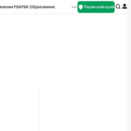
Пермский край
вления РБК
РБК Образование
редитные рейтинги
Франшизы
Газета
ок наличной валюты