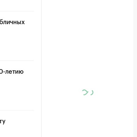
убличных
0-летию
ту