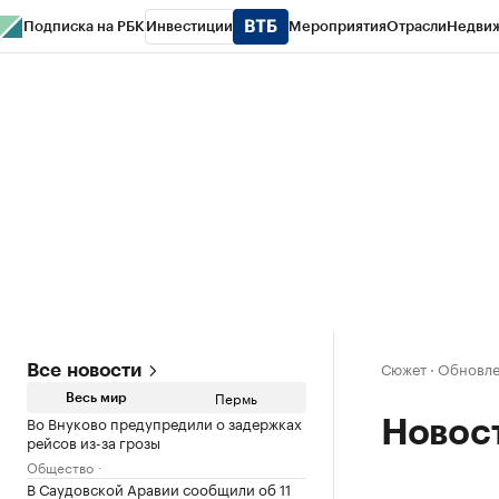
Подписка на РБК
Инвестиции
Мероприятия
Отрасли
Недви
РБК Курсы
РБК Life
Тренды
Визионеры
Национальные проекты
Горо
Спецпроекты СПб
Конференции СПб
Спецпроекты
Проверка конт
Сюжет
·
Обновле
Все новости
Пермь
Весь мир
Во Внуково предупредили о задержках
Новос
рейсов из-за грозы
Общество
В Саудовской Аравии сообщили об 11