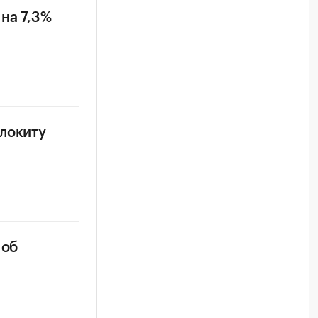
на 7,3%
олокиту
 об