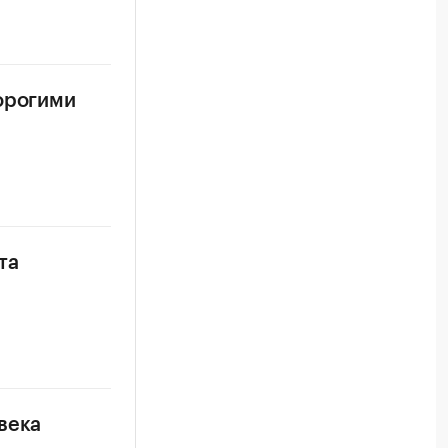
дорогими
та
века