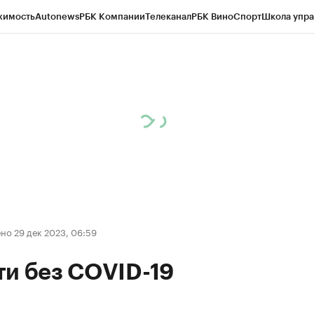
жимость
Autonews
РБК Компании
Телеканал
РБК Вино
Спорт
Школа упра
д
Стиль
Крипто
РБК Бизнес-среда
Дискуссионный клуб
Исследования
К
рагентов
Политика
Экономика
Бизнес
Технологии и медиа
Финансы
Рын
но 29 дек 2023, 06:59
ти без COVID-19