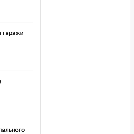
а гаражи
н
пального