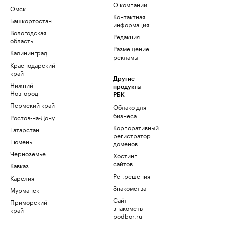
О компании
Омск
Контактная
Башкортостан
информация
Вологодская
Редакция
область
Размещение
Калининград
рекламы
Краснодарский
край
Другие
Нижний
продукты
Новгород
РБК
Пермский край
Облако для
бизнеса
Ростов-на-Дону
Корпоративный
Татарстан
регистратор
Тюмень
доменов
Черноземье
Хостинг
сайтов
Кавказ
Рег.решения
Карелия
Знакомства
Мурманск
Сайт
Приморский
знакомств
край
podbor.ru