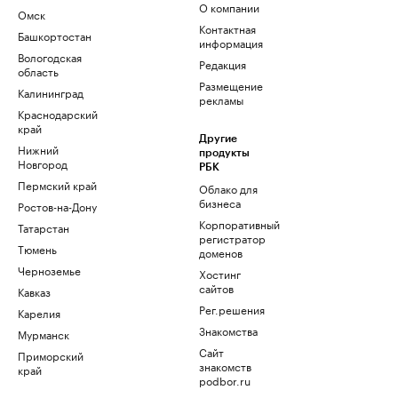
О компании
Омск
Контактная
Башкортостан
информация
Вологодская
Редакция
область
Размещение
Калининград
рекламы
Краснодарский
край
Другие
Нижний
продукты
Новгород
РБК
Пермский край
Облако для
бизнеса
Ростов-на-Дону
Корпоративный
Татарстан
регистратор
Тюмень
доменов
Черноземье
Хостинг
сайтов
Кавказ
Рег.решения
Карелия
Знакомства
Мурманск
Сайт
Приморский
знакомств
край
podbor.ru