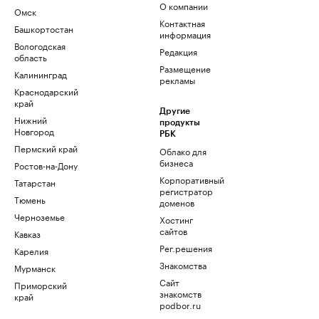
О компании
Омск
Контактная
Башкортостан
информация
Вологодская
Редакция
область
Размещение
Калининград
рекламы
Краснодарский
край
Другие
Нижний
продукты
Новгород
РБК
Пермский край
Облако для
бизнеса
Ростов-на-Дону
Корпоративный
Татарстан
регистратор
Тюмень
доменов
Черноземье
Хостинг
сайтов
Кавказ
Рег.решения
Карелия
Знакомства
Мурманск
Сайт
Приморский
знакомств
край
podbor.ru