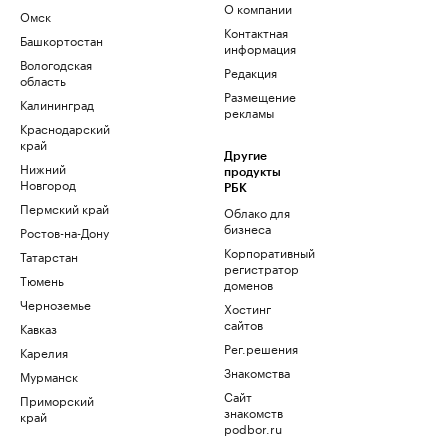
О компании
Омск
Контактная
Башкортостан
информация
Вологодская
Редакция
область
Размещение
Калининград
рекламы
Краснодарский
край
Другие
Нижний
продукты
Новгород
РБК
Пермский край
Облако для
бизнеса
Ростов-на-Дону
Корпоративный
Татарстан
регистратор
Тюмень
доменов
Черноземье
Хостинг
сайтов
Кавказ
Рег.решения
Карелия
Знакомства
Мурманск
Сайт
Приморский
знакомств
край
podbor.ru