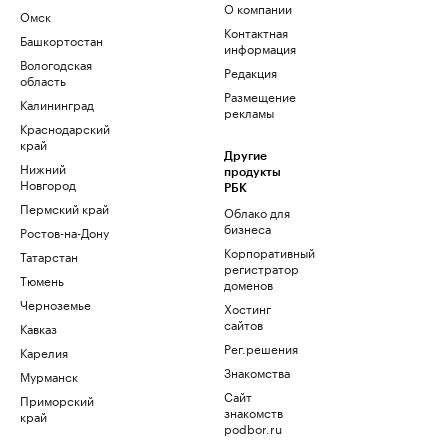
О компании
Омск
Контактная
Башкортостан
информация
Вологодская
Редакция
область
Размещение
Калининград
рекламы
Краснодарский
край
Другие
Нижний
продукты
Новгород
РБК
Пермский край
Облако для
бизнеса
Ростов-на-Дону
Корпоративный
Татарстан
регистратор
Тюмень
доменов
Черноземье
Хостинг
сайтов
Кавказ
Рег.решения
Карелия
Знакомства
Мурманск
Сайт
Приморский
знакомств
край
podbor.ru