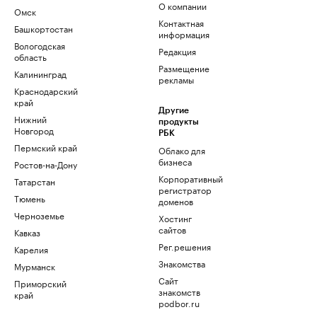
О компании
Омск
Контактная
Башкортостан
информация
Вологодская
Редакция
область
Размещение
Калининград
рекламы
Краснодарский
край
Другие
Нижний
продукты
Новгород
РБК
Пермский край
Облако для
бизнеса
Ростов-на-Дону
Корпоративный
Татарстан
регистратор
Тюмень
доменов
Черноземье
Хостинг
сайтов
Кавказ
Рег.решения
Карелия
Знакомства
Мурманск
Сайт
Приморский
знакомств
край
podbor.ru