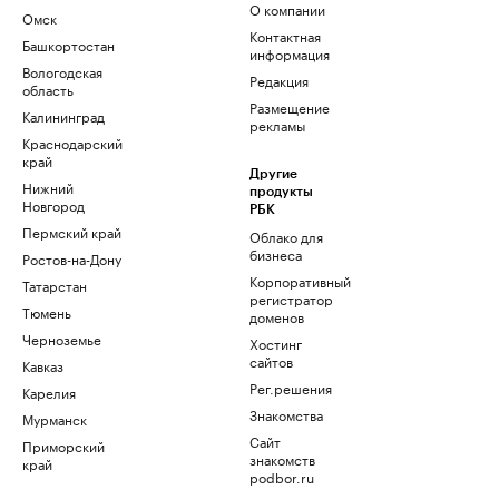
О компании
Омск
Контактная
Башкортостан
информация
Вологодская
Редакция
область
Размещение
Калининград
рекламы
Краснодарский
край
Другие
Нижний
продукты
Новгород
РБК
Пермский край
Облако для
бизнеса
Ростов-на-Дону
Корпоративный
Татарстан
регистратор
Тюмень
доменов
Черноземье
Хостинг
сайтов
Кавказ
Рег.решения
Карелия
Знакомства
Мурманск
Сайт
Приморский
знакомств
край
podbor.ru