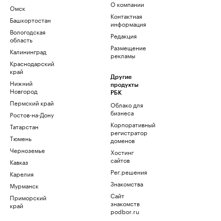
О компании
Омск
Контактная
Башкортостан
информация
Вологодская
Редакция
область
Размещение
Калининград
рекламы
Краснодарский
край
Другие
Нижний
продукты
Новгород
РБК
Пермский край
Облако для
бизнеса
Ростов-на-Дону
Корпоративный
Татарстан
регистратор
Тюмень
доменов
Черноземье
Хостинг
сайтов
Кавказ
Рег.решения
Карелия
Знакомства
Мурманск
Сайт
Приморский
знакомств
край
podbor.ru