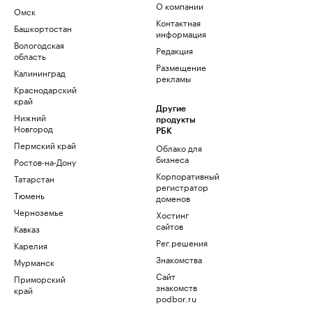
О компании
Омск
Контактная
Башкортостан
информация
Вологодская
Редакция
область
Размещение
Калининград
рекламы
Краснодарский
край
Другие
Нижний
продукты
Новгород
РБК
Пермский край
Облако для
бизнеса
Ростов-на-Дону
Корпоративный
Татарстан
регистратор
Тюмень
доменов
Черноземье
Хостинг
сайтов
Кавказ
Рег.решения
Карелия
Знакомства
Мурманск
Сайт
Приморский
знакомств
край
podbor.ru