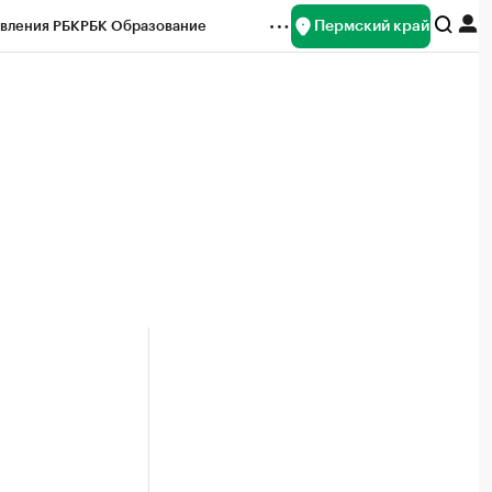
Пермский край
вления РБК
РБК Образование
редитные рейтинги
Франшизы
Газета
ок наличной валюты