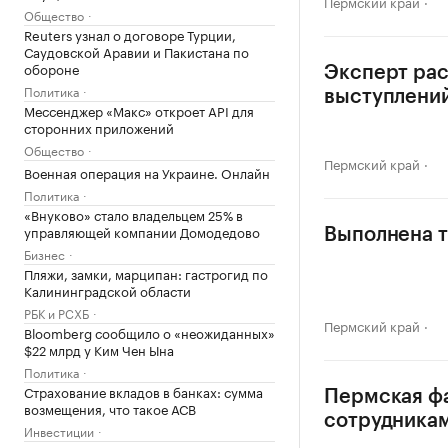
Пермский край
Общество
Reuters узнал о договоре Турции,
Саудовской Аравии и Пакистана по
обороне
Эксперт рас
Политика
выступлени
Мессенджер «Макс» откроет API для
сторонних приложений
Общество
Пермский край
Военная операция на Украине. Онлайн
Политика
«Внуково» стало владельцем 25% в
управляющей компании Домодедово
Выполнена т
Бизнес
Пляжи, замки, марципан: гастрогид по
Калининградской области
РБК и РСХБ
Пермский край
Bloomberg сообщило о «неожиданных»
$22 млрд у Ким Чен Ына
Политика
Страхование вкладов в банках: сумма
Пермская фа
возмещения, что такое АСВ
сотрудника
Инвестиции