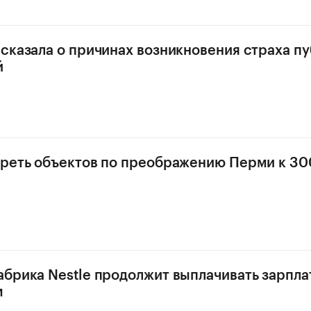
сказала о причинах возникновения страха п
й
реть объектов по преображению Перми к 30
брика Nestle продолжит выплачивать зарпла
м