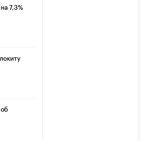
на 7,3%
олокиту
 об