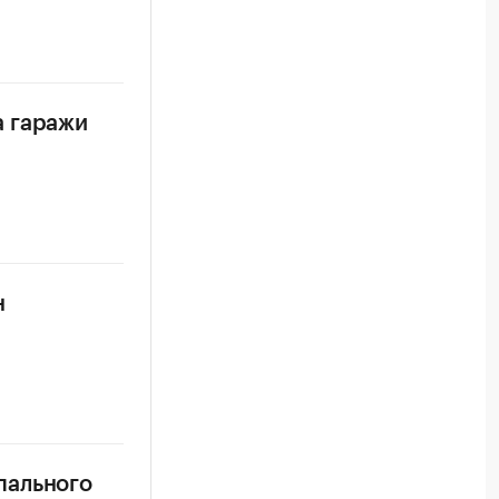
а гаражи
н
пального