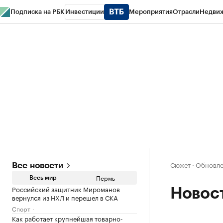
Подписка на РБК
Инвестиции
Мероприятия
Отрасли
Недви
РБК Курсы
РБК Life
Тренды
Визионеры
Национальные проекты
Горо
Спецпроекты СПб
Конференции СПб
Спецпроекты
Проверка конт
Сюжет
·
Обновле
Все новости
Пермь
Весь мир
Российский защитник Мироманов
Новос
вернулся из НХЛ и перешел в СКА
Спорт
Как работает крупнейшая товарно-