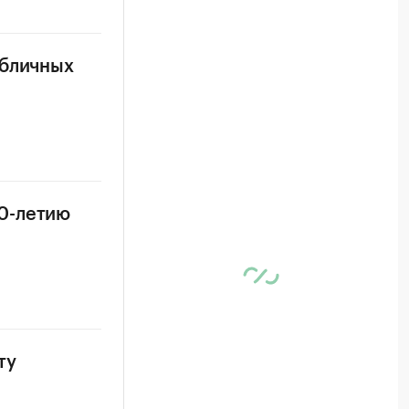
убличных
0-летию
ту