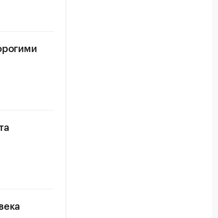
дорогими
та
века