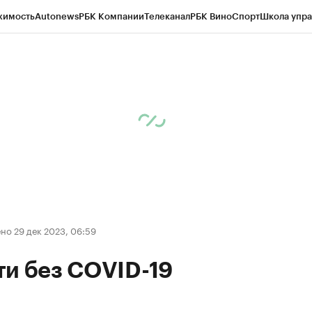
жимость
Autonews
РБК Компании
Телеканал
РБК Вино
Спорт
Школа упра
д
Стиль
Крипто
РБК Бизнес-среда
Дискуссионный клуб
Исследования
К
рагентов
Политика
Экономика
Бизнес
Технологии и медиа
Финансы
Рын
но 29 дек 2023, 06:59
ти без COVID-19