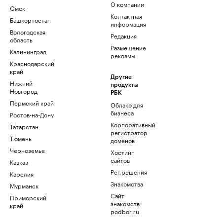
О компании
Омск
Контактная
Башкортостан
информация
Вологодская
Редакция
область
Размещение
Калининград
рекламы
Краснодарский
край
Другие
Нижний
продукты
Новгород
РБК
Пермский край
Облако для
бизнеса
Ростов-на-Дону
Корпоративный
Татарстан
регистратор
Тюмень
доменов
Черноземье
Хостинг
сайтов
Кавказ
Рег.решения
Карелия
Знакомства
Мурманск
Сайт
Приморский
знакомств
край
podbor.ru