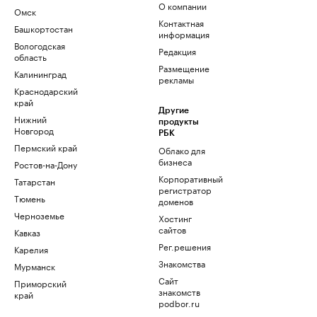
О компании
Омск
Контактная
Башкортостан
информация
Вологодская
Редакция
область
Размещение
Калининград
рекламы
Краснодарский
край
Другие
Нижний
продукты
Новгород
РБК
Пермский край
Облако для
бизнеса
Ростов-на-Дону
Корпоративный
Татарстан
регистратор
Тюмень
доменов
Черноземье
Хостинг
сайтов
Кавказ
Рег.решения
Карелия
Знакомства
Мурманск
Сайт
Приморский
знакомств
край
podbor.ru