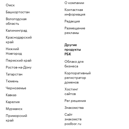
О компании
Омск
Контактная
Башкортостан
информация
Вологодская
Редакция
область
Размещение
Калининград
рекламы
Краснодарский
край
Другие
Нижний
продукты
Новгород
РБК
Пермский край
Облако для
бизнеса
Ростов-на-Дону
Корпоративный
Татарстан
регистратор
Тюмень
доменов
Черноземье
Хостинг
сайтов
Кавказ
Рег.решения
Карелия
Знакомства
Мурманск
Сайт
Приморский
знакомств
край
podbor.ru